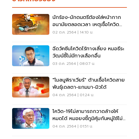
นักร้อง-นักดนตรีต้องใส่หน้ากาก
อนามัยตลอดเวลา เหตุเชื้อโควิด
ลอยไกล 10 เมตร
02 ต.ค. 2564 | 14:10 น.
ฉีดวัคซีนโควิดไร้ทางเลี่ยง หมอธีระ
วัฒน์ชี้ไม่มีทางเลือกอื่น
03 ต.ค. 2564 | 08:07 น.
"โมลนูพิราเวียร์" ต้านเชื้อโควิดสาย
พันธุ์เดลตา-แกมมา-มิวได้
04 ต.ค. 2564 | 01:24 น.
โควิด-19ไม่สามารถกวาดล้างให้
หมดได้ หมอยงชี้ภูมิคุ้มกันหมู่ใช้ไม่
ได้
04 ต.ค. 2564 | 01:51 น.