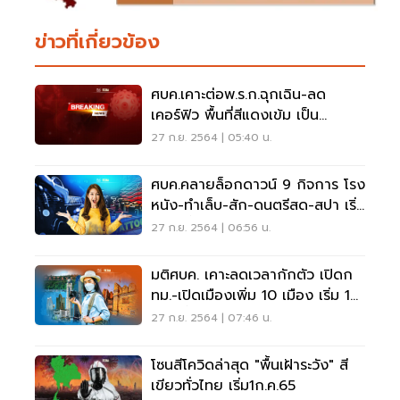
ข่าวที่เกี่ยวข้อง
ศบค.เคาะต่อพ.ร.ก.ฉุกเฉิน-ลด
เคอร์ฟิว พื้นที่สีแดงเข้ม เป็น
22.00-04.00น.
27 ก.ย. 2564 | 05:40 น.
ศบค.คลายล็อกดาวน์ 9 กิจการ โรง
หนัง-ทำเล็บ-สัก-ดนตรีสด-สปา เริ่ม
1 ต.ค.นี้
27 ก.ย. 2564 | 06:56 น.
มติศบค. เคาะลดเวลากักตัว เปิดก
ทม.-เปิดเมืองเพิ่ม 10 เมือง เริ่ม 1
พ.ย. นี้
27 ก.ย. 2564 | 07:46 น.
โซนสีโควิดล่าสุด "พื้นเฝ้าระวัง" สี
เขียวทั่วไทย เริ่ม1ก.ค.65