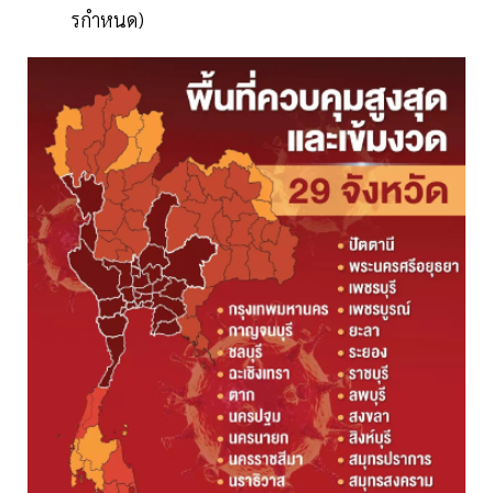
รกําหนด)