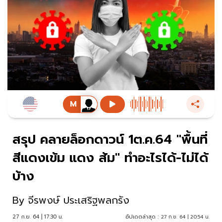
สรุป คลายล็อกดาวน์ 1ต.ค.64 "พื้นที่
สีแดงเข้ม แดง ส้ม" ทำอะไรได้-ไม่ได้
บ้าง
By
จีรพงษ์ ประเสริฐพลกรัง
27 ก.ย. 64 | 17:30 น.
อัปเดตล่าสุด :
27 ก.ย. 64 | 20:54 น.