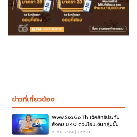
ข่าวที่เกี่ยวข้อง
Www.sso.go.th เช็คสิทธิประกัน
สังคม ม.40 ด่วนโอนเงินกลุ่มขึ้น
ทะเบียนใหม่ 16 จังหวัด
19 ก.ย. 2564 | 22:09 น.