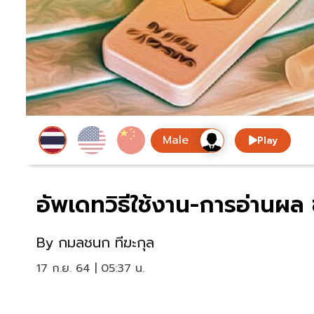
Play
อัพเดทวิธีใช้งาน-การอ่านผ
By
กมลชนก ทีฆะกุล
17 ก.ย. 64 | 05:37 น.