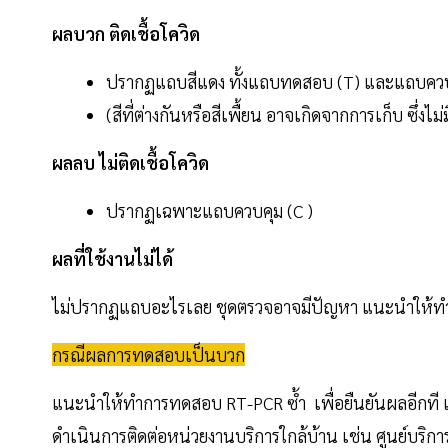
ผลบวก ติดเชื้อโควิด
ปรากฏแถบสีแดง ทั้งแถบทดสอบ (T) และแถบควบคุ
(สีที่ต่างกันหรือสีเพื้ยน อาจเกิดจากการเก็บ ซึ่ง
ผลลบ ไม่ติดเชื้อโควิด
ปรากฏเฉพาะแถบควบคุม (C )
ผลที่ใช้งานไม่ได้
ไม่ปรากฏแถบอะไรเลย ชุดตรวจอาจมีปัญหา แนะนำให้ท
กรณีผลการทดสอบเป็นบวก
แนะนำให้ทำการทดสอบ RT-PCR ซ้ำ เพื่อยืนยันผลอีกที เน
ดำเนินการติดต่อหน่วยงานบริการใกล้บ้าน เช่น ศูนย์บร