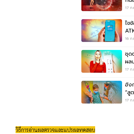
กัน
17 ก.
ไขข
ATK
16 ก.
ชุด
ผล
17 ก.
อัง
“สูต
17 ก.
วิธีการอ่านผลตรวจและแปรผลทดสอบ