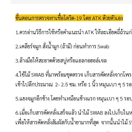
ขั้นตอนการตรวจหาเชื้อโควิด-19 โดย ATK ด้วยตัวเอง
1.ควรอ่านวิธีการใช้หรือคำแนะนำ ATK ให้ละเอียดถี่ถ้วนก่อ
2.เคลียร์จมูก สั่งน้ำมูก (ถ้ามี) ก่อนทำการ Swab
3.ล้างมือให้สะอาดด้วยสบู่หรือแอลกอฮอล์เจล
4.ใช้ไม้ SWAB ที่มาพร้อมชุดตรวจ เก็บสารคัดหลั่งจากโพร
เข้าไปลึกประมาณ 2- 2.5 ซม. หรือ 1 นิ้ว หมุนเบา ๆ 5 ร
5.แยงจมูกอีกข้าง โดยทำเหมือนข้างแรก หมุนเบา ๆ 5 รอ
6.เมื่อเก็บสารคัดหลั่งเสร็จแล้ว นำไม้ SWAB ลงไปเก็บใน
เพื่อให้สารคัดหลั่งสัมผัสกับน้ำยามากที่สุด จากนั้นนำ