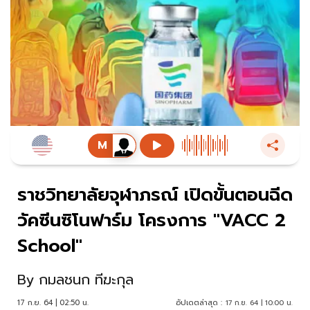
ราชวิทยาลัยจุฬาภรณ์ เปิดขั้นตอนฉีด
วัคซีนซิโนฟาร์ม โครงการ "VACC 2
School"
By
กมลชนก ทีฆะกุล
17 ก.ย. 64 | 02:50 น.
อัปเดตล่าสุด :
17 ก.ย. 64 | 10:00 น.