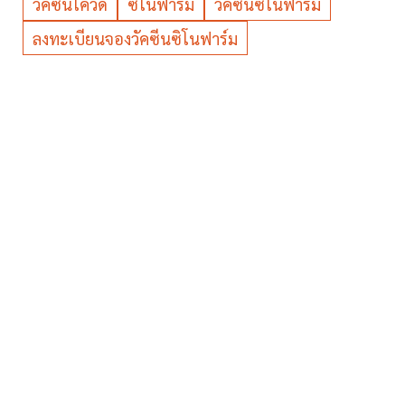
วัคซีนโควิด
ซิโนฟาร์ม
วัคซีนซิโนฟาร์ม
ลงทะเบียนจองวัคซีนซิโนฟาร์ม