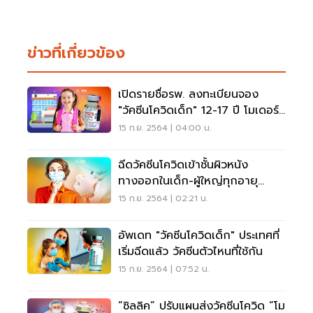
ข่าวที่เกี่ยวข้อง
เปิดรายชื่อรพ. ลงทะเบียนจอง
"วัคซีนโควิดเด็ก" 12-17 ปี โมเดอร์
นา
15 ก.ย. 2564 | 04:00 น.
ฉีดวัคซีนโควิดเข้าชั้นผิวหนัง
ทางออกในเด็ก-ผู้ใหญ่ทุกอายุ
ประหยัด 5 เท่า
15 ก.ย. 2564 | 02:21 น.
อัพเดท "วัคซีนโควิดเด็ก" ประเทศที่
เริ่มฉีดแล้ว วัคซีนตัวไหนที่ใช้กัน
15 ก.ย. 2564 | 07:52 น.
“ซิลลิค” ปรับแผนส่งวัคซีนโควิด “โม