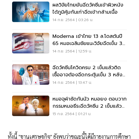
ผลวิจัยไทยยันฉีดวัคซีนเข้าผิวหนัง
ได้ภูมิคุ้มกันเท่าฉีดเข้ากล้ามเนื้อ
14 ก.ย. 2564 | 03:26 น.
Moderna เข้าไทย 13 ล.โดสต้นปี
65 หมอเฉลิมชัยแนะวิจัยฉีดเข็ม 3
หลัง Sinopharm
14 ก.ย. 2564 | 12:59 น.
ฉีดวัคซีนโควิดครบ 2 เข็มแล้วติด
เชื้ออาจต้องฉีดกระตุ้นเข็ม 3 หลัง
สามเดือน
14 ก.ย. 2564 | 13:47 น.
หมอจุฬาซัดกันนัว หมอยง ตอบวาท
กรรมหมอธีระฉีดวัคซีน 2 เข็มแล้ว
ติดเชื้อภูมิขึ้นสูง
15 ก.ย. 2564 | 01:21 น.
ทั้งนี้ "ฐานเศรษฐกิจ" ยังพบว่าขณะนี้ได้มีรายงานการศึกษา