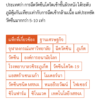
ประเทศว่า การฉีดวัคซีนโควิดเข้าชั้นผิวหนัง ได้ระดับ
ภูมิคุ้มกันเทียบเท่ากับการฉีดเข้ากล้ามเนื้อ แต่ประหยัด
วัคซีนมากกว่า 5-10 เท่า
แท็กที่เกี่ยวข้อง
ฐานเศรษฐกิจ
จุฬาลงกรณ์มหาวิทยาลัย
ฉีดวัคซีน
ภูเก็ต
วัคซีน
องค์การอนามัยโลก
โรงพยาบาลวชิระภูเก็ต
วัคซีนโควิด-19
แอสตร้าเซนเนก้า
โมเดอร์นา
วัคซีนชนิด MRNA
หมอธีระวัฒน์
ไฟเซอร์
ซิโนฟาร์ม
ซิโนแวค
เทคโนโลยี MRNA