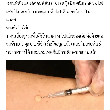
จอนห์สันแอนด์จอนห์สัน (J&J) สปุ๊ตนิค ชนิด mRNA ไฟ
เซอร์ โมเดอร์นา และแบบชิ้นโปรตีนย่อย ใบยา โนวา
แวคซ์
ทางที่เป็นได้
1.คนเสี่ยงสูงสุดที่ได้ซิโนแวค IM ไปแล้วสองเข็มต่อด้วยแอ
สตร้า ID 1 จุด 0.1 ซีซี (เริ่มมีข้อมูลแล้ว) และกันสายพันธุ์
หลากหลายได้ และประเทศจีนมีการศึกษารายงานแล้ว