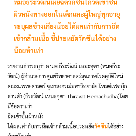
หมอธีระวัฒน์เผยฉีดวัคซีนโควิดเข้าชั้น
ผิวหนังทางออกในเด็กและผู้ใหญ่ทุกอายุ
ระบุผลข้างเคียงน้อยได้ผลเท่ากับการฉีด
เข้ากล้ามเนื้อ ชี้ประหยัดวัคซีนได้อย่าง
น้อยห้าเท่า
รายงานข่าวระบุว่า ศ.นพ.ธีระวัฒน์ เหมะจุฑา (หมอธีระ
วัฒน์) ผู้อำนวยการศูนย์วิทยาศาสตร์สุขภาพโรคอุบัติใหม่
คณะแพทยศาสตร์ จุฬาลงกรณ์มหาวิทยาลัย โพสต์เฟซบุ๊ก
ส่วนตัว (ธีระวัฒน์ เหมะจุฑา Thiravat Hemachudha)โดย
มีข้อความว่า
ฉีดเข้าชั้นผิวหนัง
ได้ผลเท่ากับการฉีดเข้ากล้ามเนื้อประหยัด
วัคซีน
ได้อย่าง