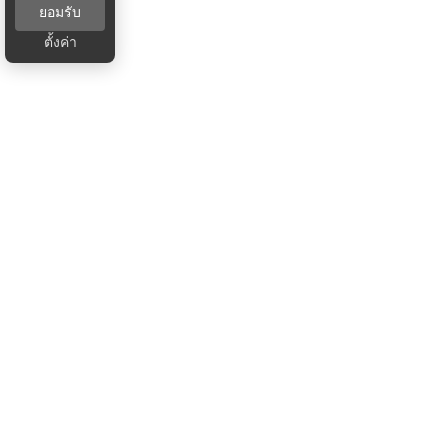
ยอมรับ
ตั้งค่า