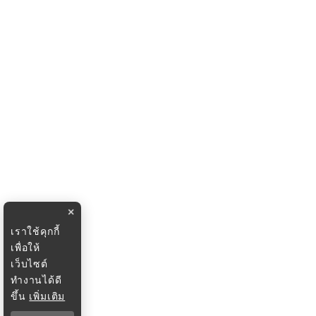
×
เราใช้คุกกี้
เพื่อให้
เว็บไซต์
ทำงานได้ดี
ขึ้น
เพิ่มเติม