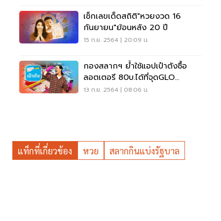
เช็กเลขเด็ดสถิติ"หวยงวด 16
กันยายน"ย้อนหลัง 20 ปี
15 ก.ย. 2564 | 20:09 น.
กองสลากฯ ย้ำใช้แอปเป๋าตังซื้อ
ลอตเตอรี 80บ.ได้ที่จุดGLO
Official Sellers
13 ก.ย. 2564 | 08:06 น.
แท็กที่เกี่ยวข้อง
หวย
สลากกินแบ่งรัฐบาล