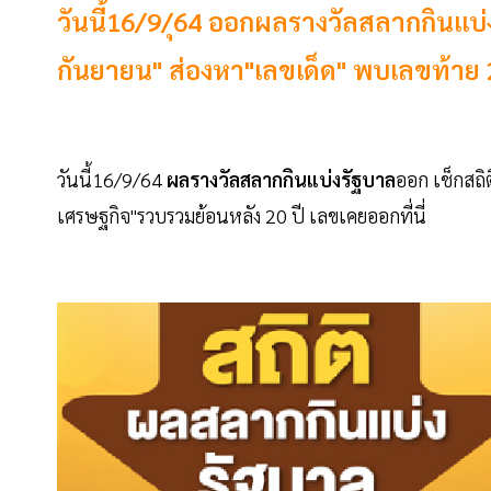
วันนี้16/9/ุ64 ออกผลรางวัลสลากกินแบ่ง
กันยายน" ส่องหา"เลขเด็ด" พบเลขท้าย 
วันนี้16/9/64
ผลรางวัลสลากกินแบ่งรัฐบาล
ออก เช็กสถิต
เศรษฐกิจ"รวบรวมย้อนหลัง 20 ปี เลขเคยออกที่นี่