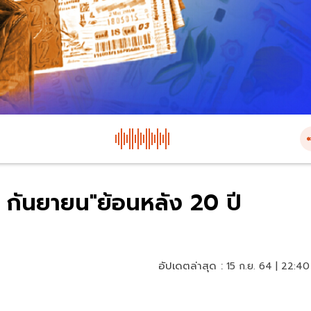
 กันยายน"ย้อนหลัง 20 ปี
อัปเดตล่าสุด :
15 ก.ย. 64 | 22:40