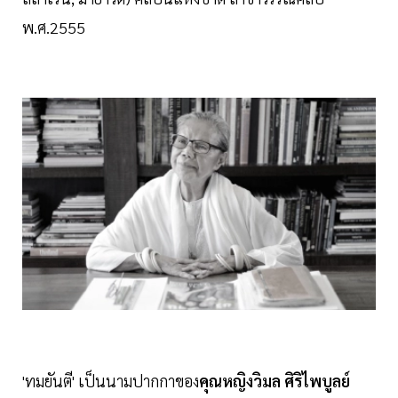
พ.ศ.2555
'ทมยันตี' เป็นนามปากกาของ
คุณหญิงวิมล ศิริไพบูลย์