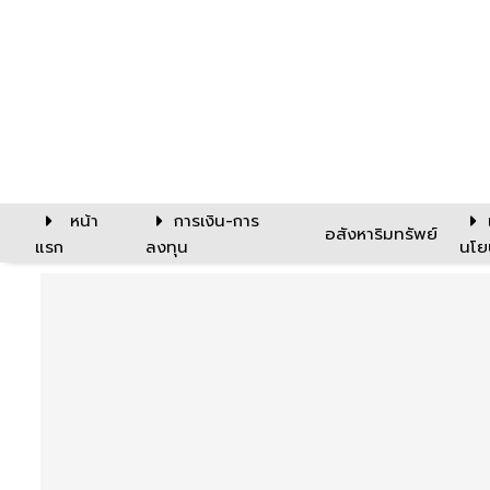
หน้า
การเงิน-การ
อสังหาริมทรัพย์
แรก
ลงทุน
นโย