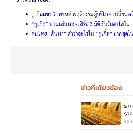
กูเกิลเผย 5 เทรนด์ พฤติกรรมผู้บริโภค เปลี่ยนหล
“กูเกิล” ชวนเล่นเกม-เสิร์ช 3 มิติ รับวันฮาโลวีน
คนไทย “ค้นหา” คำว่าอะไรใน “กูเกิ้ล” มากสุดใ
ข่าวที่เกี่ยวข้อง
ราค
ราคา
06 ส.