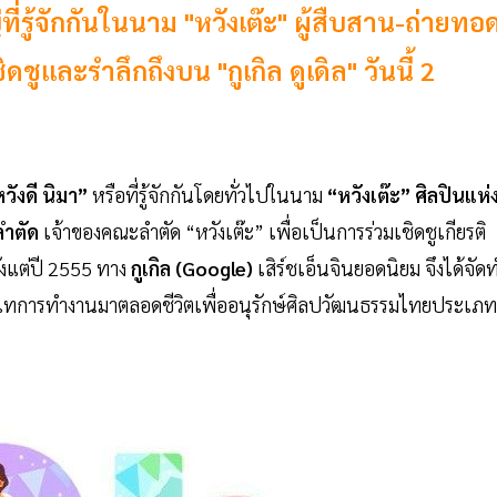
่ที่รู้จักกันในนาม "หวังเต๊ะ" ผู้สืบสาน-ถ่ายทอ
ชูและรำลึกถึงบน "กูเกิล ดูเดิล" วันนี้ 2
วังดี นิมา”
หรือที่รู้จักกันโดยทั่วไปในนาม
“หวังเต๊ะ” ศิลปินแห่
ลำตัด
เจ้าของคณะลำตัด “หวังเต๊ะ” เพื่อเป็นการร่วมเชิดชูเกียรติ
ั้งแต่ปี 2555 ทาง
กูเกิล (Google)
เสิร์ชเอ็นจินยอดนิยม จึงได้จัด
ุ่มเทการทำงานมาตลอดชีวิตเพื่ออนุรักษ์ศิลปวัฒนธรรมไทยประเภท