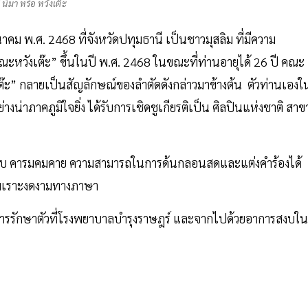
ี นิมา หรือ หวังเต๊ะ
มีนาคม พ.ศ. 2468 ที่จังหวัดปทุมธานี เป็นชาวมุสลิม ที่มีความ
ณะหวังเต๊ะ” ขึ้นในปี พ.ศ. 2468 ในขณะที่ท่านอายุได้ 26 ปี คณะ
เต๊ะ” กลายเป็นสัญลักษณ์ของลำตัดดังกล่าวมาข้างต้น ตัวท่านเองใ
น่าภาคภูมิใจยิ่ง ได้รับการเชิดชูเกียรติเป็น ศิลปินแห่งชาติ สาข
ริบ คารมคมคาย ความสามารถในการด้นกลอนสดและแต่งคำร้องได้
ไพเราะงดงามทางภาษา
รับการรักษาตัวที่โรงพยาบาลบำรุงราษฎร์ และจากไปด้วยอาการสงบใน