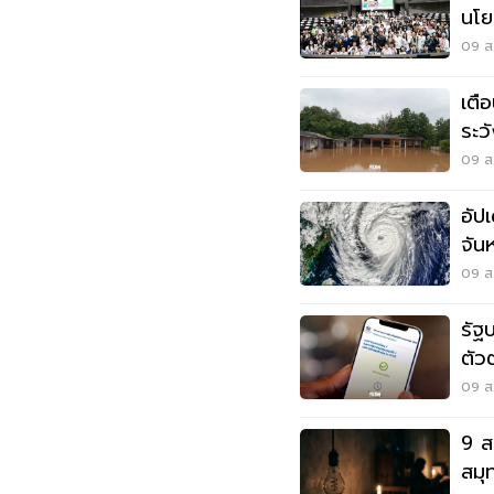
นโย
ออท
09 ส.
เตื
ระว
สูง
09 ส.
อัป
จัน
09 ส.
รัฐ
ตัว
พลา
09 ส.
9 ส
สมุ