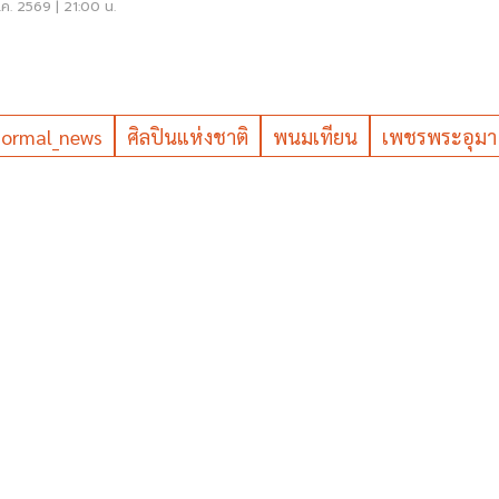
ฟ้าดับ' หลายจุด
ค. 2569 | 21:00 น.
ormal_news
ศิลปินแห่งชาติ
พนมเทียน
เพชรพระอุมา