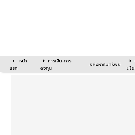
หน้า
การเงิน-การ
อสังหาริมทรัพย์
แรก
ลงทุน
นโย