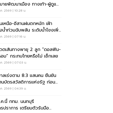
บายพัฒนาเมือง ทางเท้า-ผู้ดูแล
ิสติก-จักรยาน
ค. 2569 | 10:28 น.
อนเหนือ-อีสานฝนตกหนัก เฝ้า
ังน้ำท่วมฉับพลัน ระดับน้ำโขงเพิ่ม
ค. 2569 | 07:16 น.
เดตเส้นทางพายุ 2 ลูก "ดอลฟิน-
หอม" กระทบไทยหรือไม่ เช็กเลย
ค. 2569 | 07:03 น.
บาลเร่งตาม 8.3 แสนคน ยืนยัน
ตนบัตรสวัสดิการแห่งรัฐ ก่อน
ดสิทธิ
ค. 2569 | 04:39 น.
.ค.นี้ กทม. นนทบุรี
ทรปราการ เตรียมตัวรับมือ