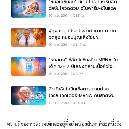
"หมอเฉลิมชัย" ชี้เด็กไทยควรเริ่มฉีด
วัคซีนโควิดด้วย ซิโนฟาร์ม-ซิโนแวค
10 ก.ย. 2564 | 01:11 น.
ผู้สูงอายุ-มีโรคประจำตัวตายจากโค
วิดสูง หมอมนูญเล็งใช้ยา
แอนติบอดี ค็อกเทล รักษา
10 ก.ย. 2564 | 01:45 น.
"หมอยง" ชี้ฉีดวัคซีนชนิด MRNA ใน
เด็ก 12-17 ปีเสี่ยงกล้ามเนื้อหัวใจ
อักเสบ
10 ก.ย. 2564 | 02:07 น.
ฉีดวัคซีนโควิดเชื้อตายตามด้วย
ไวรัส เวกเตอร์-MRNA กันสายพันธุ์
เดลตาได้ดี
12 ก.ย. 2564 | 02:08 น.
ความถี่ของการตรวจเด็กจะอยู่ที่อย่างน้อยสัปดาห์ละหนึ่งถึง