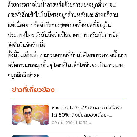
ด้วยการตรวจในน้ำลายหรือด้วยการแยงจมูกตื้นๆ จน
กระทั่งลึกเข้าไปในโพรงจมูกด้านหลังและลำคอก็ตาม
แต่เนื่องจากข้อจำกัดของชุดตรวจทั้งหมดที่มีอยู่ใน
ประเทศไทย ดังนั้นถือว่าเป็นมาตรการเสริมกับการฉีด
วัคซีนในข้อที่หนึ่ง
ทั้งนี้ในเด็กเล็กสามารถตรวจที่บ้านได้โดยการตรวจน้ำลาย
หรือการแยงจมูกตื้นๆ โดยที่ในเด็กโตขึ้นจะเป็นการแยง
จมูกลึกถึงลำคอ
ข่าวที่เกี่ยวข้อง
หายป่วยโควิด-19เกิดอาการเรื้อรัง
ได้ 50% ถึงขั้นสมองเสื่อม-
อัมพฤกษ์
09 ก.ย. 2564 | 10:55 น.