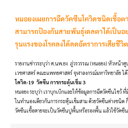
หมอยงเผยการฉีดวัคซีนโควิดชนิดเชื้อตา
สามารถป้องกันสายพันธุ์เดลตาได้เป็นอ
รุนแรงของโรคลงได้ลดอัตราการเสียชีวิต
รายงานข่าวระบุว่า ศ.นพ.ยง ภู่วรวรรณ (หมอยง) หัวหน้าศู
เวชศาสตร์ คณะแพทยศาสตร์ จุฬาลงกรณ์มหาวิทยาลัย ได้
โควิด-19 วัคซีน การกระตุ้นเข็ม 3
หมอยง ระบุว่า เราบุกเบิกและให้ข้อมูลการฉีดวัคซีนไขว้ ที่
ในทำนองเดียวกันการกระตุ้นเข็มสาม ด้วยวัคซีนต่างชนิด ก
วัคซีนเชื้อตายจะเป็นวัคซีนปูพื้นหรือรองพื้น แล้วใช้วัคซีน