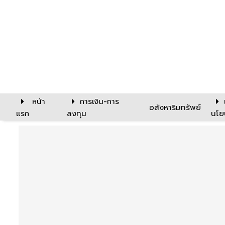
หน้า
การเงิน-การ
อสังหาริมทรัพย์
แรก
ลงทุน
นโย