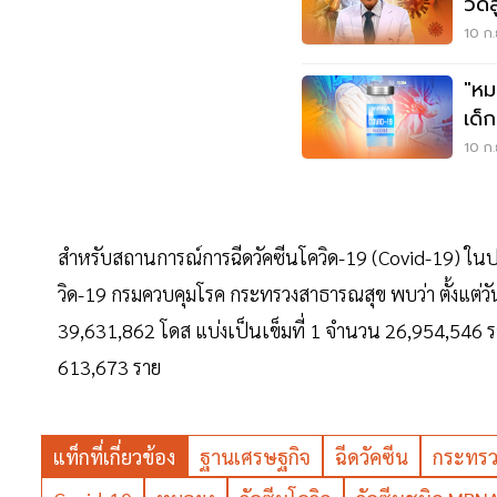
วิด
ค็อ
10 ก.
"หม
เด็ก
อัก
10 ก.
สำหรับสถานการณ์การฉีดวัคซีนโควิด-19 (Covid-19) ในป
วิด-19 กรมควบคุมโรค กระทรวงสาธารณสุข พบว่า ตั้งแต่วั
39,631,862 โดส แบ่งเป็นเข็มที่ 1 จำนวน 26,954,546 ร
613,673 ราย
แท็กที่เกี่ยวข้อง
ฐานเศรษฐกิจ
ฉีดวัคซีน
กระทรว