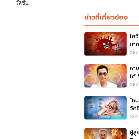
วัคซีน
ข่าวที่เกี่ยวข้อง
โควิ
มาก
09 ก.
หาย
ได้
อัม
09 ก.
"หม
วัค
10 ก.
ผู้