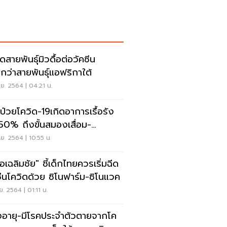
ดสายพันธุ์มิวดื้อต่อวัคซีน
กว่าสายพันธุ์แอฟริกาใต้
ย. 2564 | 04:21 น.
ป่วยโควิด-19เกิดอาการเรื้อรัง
 50% ถึงขั้นสมองเสื่อม-
พฤกษ์
ย. 2564 | 10:55 น.
อเฉลิมชัย" ชี้เด็กไทยควรเริ่มฉีด
ซีนโควิดด้วย ซิโนฟาร์ม-ซิโนแวค
ย. 2564 | 01:11 น.
สูงอายุ-มีโรคประจำตัวตายจากโค