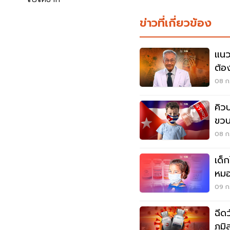
ข่าวที่เกี่ยวข้อง
แนว
ต้อ
ธรร
08 ก.
คิว
ขว
08 ก.
เด็
หมอ
09 ก.
ฉีด
ภูมิ