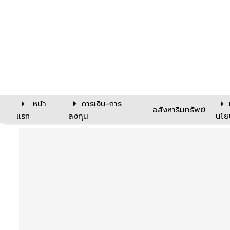
หน้า
การเงิน-การ
อสังหาริมทรัพย์
แรก
ลงทุน
นโย