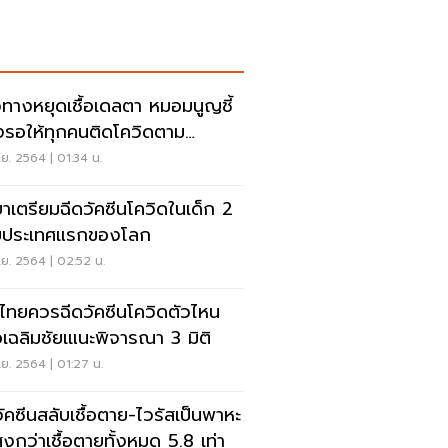
ทางหยุดเชื้อเดลตา หมอมนูญชี้
งรอให้ทุกคนติดโควิดตาม
มชาติ
ย. 2564 | 01:34 น.
บาเตรียมฉีดวัคซีนโควิดในเด็ก 2
บประเทศแรกของโลก
ย. 2564 | 02:52 น.
กไทยควรฉีดวัคซีนโควิดตัวไหน
เฉลิมชัยเแนะพิจารณา 3 มิติ
ย. 2564 | 01:27 น.
วัคซีนสลับเชื้อตาย-ไวรัสเป็นพาหะ
สูงกว่าเชื้อตายทั้งหมด 5.8 เท่า