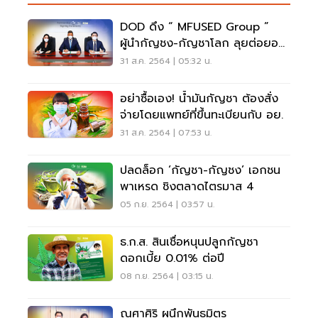
DOD ดึง “ MFUSED Group ”
ผู้นำกัญชง-กัญชาโลก ลุยต่อยอด
ธุรกิจ
31 ส.ค. 2564 | 05:32 น.
อย่าซื้อเอง! น้ำมันกัญชา ต้องสั่ง
จ่ายโดยแพทย์ที่ขึ้นทะเบียนกับ อย.
31 ส.ค. 2564 | 07:53 น.
ปลดล็อก ‘กัญชา-กัญชง’ เอกชน
พาเหรด ชิงตลาดไตรมาส 4
05 ก.ย. 2564 | 03:57 น.
ธ.ก.ส. สินเชื่อหนุนปลูกกัญชา
ดอกเบี้ย 0.01% ต่อปี
08 ก.ย. 2564 | 03:15 น.
ณุศาศิริ ผนึกพันธมิตร