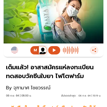
เต็มแล้ว! อาสาสมัครแห่ลงทะเบียน
ทดสอบวัคซีนใบยา ไฟโตฟาร์ม
By
จุฑามาศ ไชยวรรณ์
06 ก.ย. 64 | 08:00 น.
อัปเดตล่าสุด :
06 ก.ย. 64 | 15:19 น.