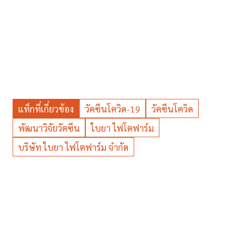
แท็กที่เกี่ยวข้อง
วัคซีนโควิด-19
วัคซีนโควิด
พัฒนาวิจัยวัคซีน
ใบยา ไฟโตฟาร์ม
บริษัท ใบยา ไฟโตฟาร์ม จำกัด