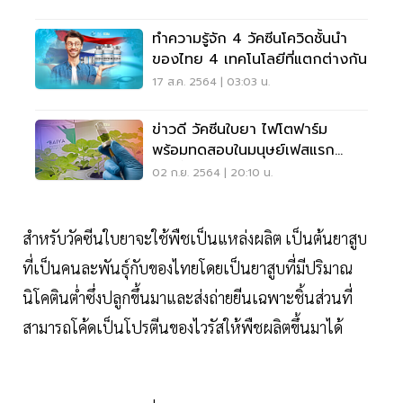
ทำความรู้จัก 4 วัคซีนโควิดชั้นนำ
ของไทย 4 เทคโนโลยีที่แตกต่างกัน
17 ส.ค. 2564 | 03:03 น.
ข่าวดี วัคซีนใบยา ไฟโตฟาร์ม
พร้อมทดสอบในมนุษย์เฟสแรก
ก.ย.นี้
02 ก.ย. 2564 | 20:10 น.
สำหรับวัคซีนใบยาจะใช้พืชเป็นแหล่งผลิต เป็นต้นยาสูบ
ที่เป็นคนละพันธุ์กับของไทยโดยเป็นยาสูบที่มีปริมาณ
นิโคตินต่ำซึ่งปลูกขึ้นมาและส่งถ่ายยีนเฉพาะชิ้นส่วนที่
สามารถโค้ดเป็นโปรตีนของไวรัสให้พืชผลิตขึ้นมาได้