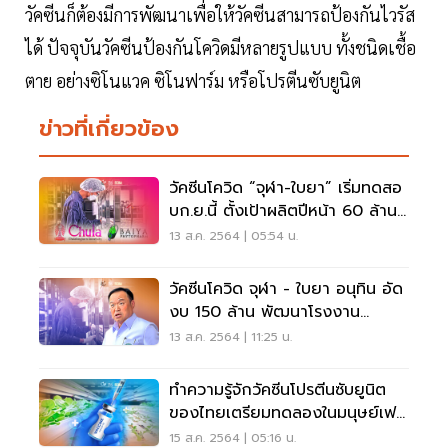
วัคซีนก็ต้องมีการพัฒนาเพื่อให้วัคซีนสามารถป้องกันไวรัส
ได้ ปัจจุบันวัคซีนป้องกันโควิดมีหลายรูปแบบ ทั้งชนิดเชื้อ
ตาย อย่างซิโนแวค ซิโนฟาร์ม หรือโปรตีนซับยูนิต
ข่าวที่เกี่ยวข้อง
วัคซีนโควิด “จุฬา-ใบยา” เริ่มทดสอ
บก.ย.นี้ ตั้งเป้าผลิตปีหน้า 60 ล้าน
โดส
13 ส.ค. 2564 | 05:54 น.
วัคซีนโควิด จุฬา - ใบยา อนุทิน อัด
งบ 150 ล้าน พัฒนาโรงงาน
ต้นแบบ
13 ส.ค. 2564 | 11:25 น.
ทำความรู้จักวัคซีนโปรตีนซับยูนิต
ของไทยเตรียมทดลองในมนุษย์เฟส
แรกต้น ก.ย.
15 ส.ค. 2564 | 05:16 น.