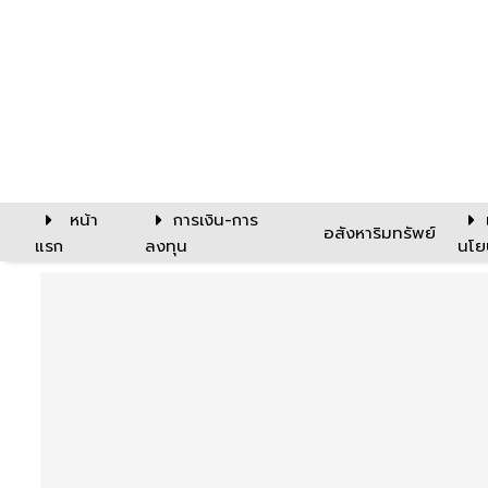
หน้า
การเงิน-การ
อสังหาริมทรัพย์
แรก
ลงทุน
นโย