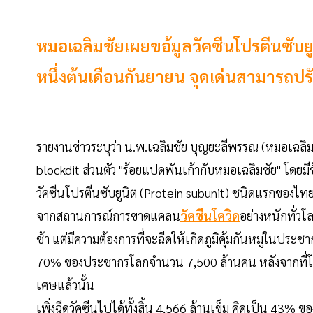
หมอเฉลิมชัยเผยขอ้มูลวัคซีนโปรตีนซั
หนึ่งต้นเดือนกันยายน จุดเด่นสามารถป
รายงานข่าวระบุว่า น.พ.เฉลิมชัย บุญยะลีพรรณ (หมอเฉล
blockdit ส่วนตัว "ร้อยแปดพันเก้ากับหมอเฉลิมชัย" โดยม
วัคซีนโปรตีนซับยูนิต (Protein subunit) ชนิดแรกของไท
จากสถานการณ์การขาดแคลน
วัคซีนโควิด
อย่างหนักทั่วโ
ช้า แต่มีความต้องการที่จะฉีดให้เกิดภูมิคุ้มกันหมู่ในปร
70% ของประชากรโลกจำนวน 7,500 ล้านคน หลังจากที่โรคร
เศษแล้วนั้น
เพิ่งฉีดวัคซีนไปได้ทั้งสิ้น 4,566 ล้านเข็ม คิดเป็น 43% 