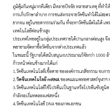
ภูมิคุ้มกันหมู่มากทีเดียว มีหลายปัจจัย หลายสาเหตุ ที่ทำใ
การเก็บรักษาลำบาก การขนส่งกระจายวัคซีนทำได้ไม่สะ
ยากจน อยู่ในชะตากรรมร่วมกัน ที่จะหาวัคซีนฉีดไม่ได้ เพ
เทคโนโลยีค่อนข้างสูง
ประเทศไทยอยู่ในกลุ่มประเทศรายได้ปานกลางค่อนสูง จึง
พยายามจัดหาซื้อวัคซีนจากต่างประเทศแล้ว
ในขณะนี้ รัฐบาลได้สนับสนุนงบประมาณวิจัยกว่า 1000 ล้า
ก้าวหน้าค่อนข้างมากได้แก่
1.วัคซีนเทคโนโลยีเชื้อตาย ขององค์การเภสัชกรรม จบกา
2.
วัคซีนเทคโนโลยี mRNA
ของคณะแพทยศาสตร์จุฬาฯ กำ
3.วัคซีนเทคโนโลยีใช้โปรตีนเป็นฐานหรือโปรตีนซับยูน
กำลังจะเริ่มทดลองเฟสหนึ่ง
4.วัคซีนเทคโนโลยี DNA ของภาคเอกชน