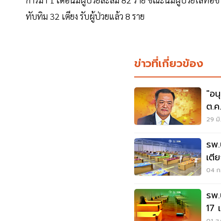
ทับทิม 32 เตียง รับผู้ป่วยแล้ว 8 ราย
ข่าวที่เกี่ยวข้อง
"อน
ต.ค.
29 มิ
รพ.
เตี
ปร
04 ก.
รพ.
17 