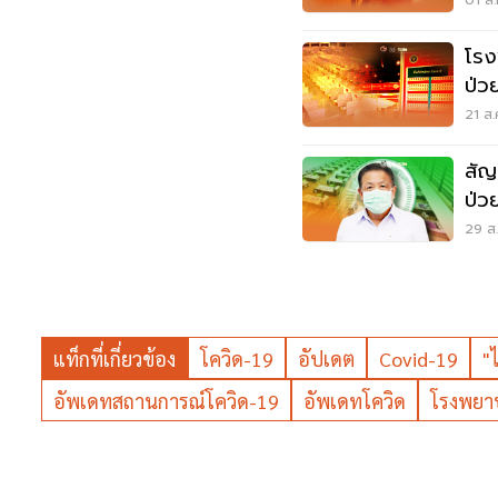
แด
01 ส.
โรง
ป่ว
21 ส.
สัญ
ป่ว
โน้
29 ส.
แท็กที่เกี่ยวข้อง
โควิด-19
อัปเดต
Covid-19
"
อัพเดทสถานการณ์โควิด-19
อัพเดทโควิด
โรงพยา