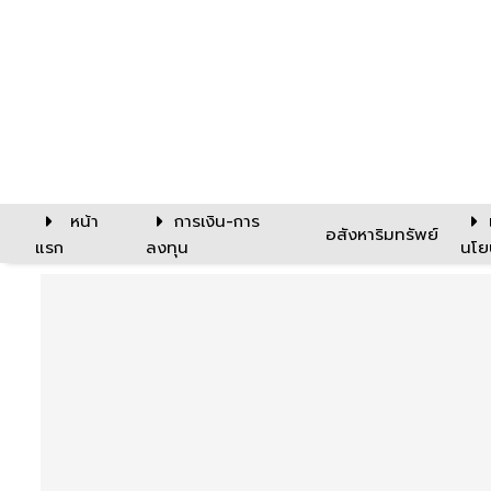
หน้า
การเงิน-การ
อสังหาริมทรัพย์
แรก
ลงทุน
นโย