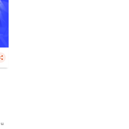
ำ
 น.