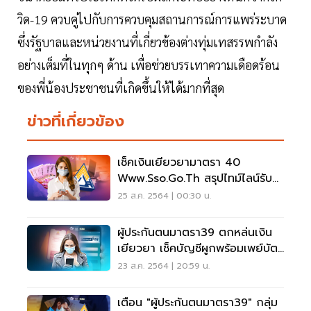
วิด-19 ควบคู่ไปกับการควบคุมสถานการณ์การแพร่ระบาด
ซึ่งรัฐบาลและหน่วยงานที่เกี่ยวข้องต่างทุ่มเทสรรพกำลัง
อย่างเต็มที่ในทุกๆ ด้าน เพื่อช่วยบรรเทาความเดือดร้อน
ของพี่น้องประชาชนที่เกิดขึ้นให้ได้มากที่สุด
ข่าวที่เกี่ยวข้อง
เช็คเงินเยียวยามาตรา 40
Www.sso.go.th สรุปไทม์ไลน์รับ
เงิน 5,000 บาท ที่นี่
25 ส.ค. 2564 | 00:30 น.
ผู้ประกันตนมาตรา39 ตกหล่นเงิน
เยียวยา เช็คบัญชีผูกพร้อมเพย์บัตร
ปชช. ด่วน!
23 ส.ค. 2564 | 20:59 น.
เตือน "ผู้ประกันตนมาตรา39" กลุ่ม