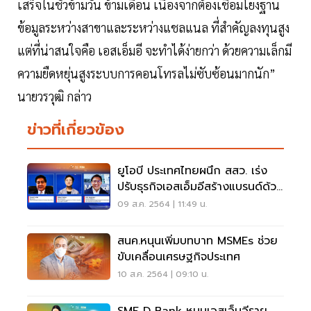
เสร็จในชั่วข้ามวัน ข้ามเดือน เนื่องจากต้องเชื่อมโยงฐาน
ข้อมูลระหว่างสาขาและระหว่างแชลแนล ที่สำคัญลงทุนสูง
แต่ที่น่าสนใจคือ เอสเอ็มอี จะทำได้ง่ายกว่า ด้วยความเล็กมี
ความยืดหยุ่นสูงระบบการคอนโทรลไม่ซับซ้อนมากนัก”
นายวรวุฒิ กล่าว
ข่าวที่เกี่ยวข้อง
ยูโอบี ประเทศไทยผนึก สสว. เร่ง
ปรับธุรกิจเอสเอ็มอีสร้างแบรนด์ด้วย
ดิจิทัล
09 ส.ค. 2564 | 11:49 น.
สนค.หนุนเพิ่มบทบาท MSMEs ช่วย
ขับเคลื่อนเศรษฐกิจประเทศ
10 ส.ค. 2564 | 09:10 น.