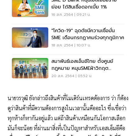
SME D Bank หนุนเอสเอ็มอีราย
ย่อย ได้สินเชื่อดอกเบี้ย 1%
16 ส.ค. 2564 | 09:21 น.
"โควิด-19" ฉุดดัชนีความเชื่อมั่น
SME เดือนกรกฏาคมร่วงทุกภูมิภาค
18 ส.ค. 2564 | 10:07 น.
สมาพันธ์เอสเอ็มอีไทย ตั้งศูนย์
กฎหมาย หนุนSMEฝ่าวิกฤต
เศรษฐกิจ
20 ส.ค. 2564 | 05:52 น.
นายวรวุฒิ ยังกล่าวถึงสินค้าที่โมเดิร์นเทรดต้องการ ว่า ก็ต้อง
ดูว่าสินค้าที่มีความต้องการสูงในเวลานั้นคืออะไร ซึ่งเชื่อว่า
ทุกห้างก็หากันอยู่แล้ว แต่ถ้าสินค้าเหมือนกันโอกาสเลือก
มันก็จะน้อย ที่ผ่านมาสิ่งที่เป็นปัญหาสำหรับเอสเอ็มอีคือ