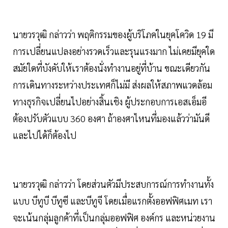
นายวรวุฒิ กล่าวว่า พฤติกรรมของผู้บริโภคในยุคโควิด 19 มี
การเปลี่ยนแปลงอย่างรวดเร็วและรุนแรงมาก ไม่เคยมียุคใด
สมัยใดที่บังคับให้เราต้องนั่งทำงานอยู่ที่บ้าน ขณะเดียวกัน
การเดินทางระหว่างประเทศก็ไม่มี ส่งผลให้สภาพแวดล้อม
ทางธุรกิจเปลี่ยนไปอย่างสิ้นเชิง ผู้ประกอบการเอสเอ็มอี
ต้องปรับตัวแบบ 360 องศา ถ้าองศาไหนที่มองแล้วว่ามันดี
และไปได้ก็ต้องไป
นายวรวุฒิ กล่าวว่า โดยส่วนตัวมีประสบการณ์การทำงานทั้ง
แบบ บีทูบี บีทูซี และบีทูจี โดยเมื่อแรกตั้งออฟฟิศเมท เรา
จะเน้นกลุ่มลูกค้าที่เป็นกลุ่มออฟฟิศ องค์กร และหน่วยงาน