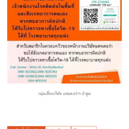
กลุ่มเสี่ยงบริษัท แพนดอร่าฯ ลำพูน