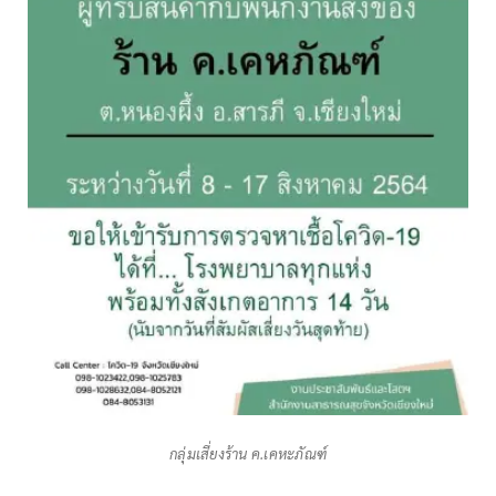
กลุ่มเสี่ยงร้าน ค.เคหะภัณฑ์