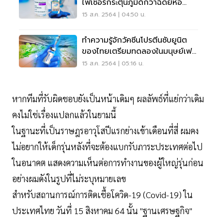
ไฟเซอร์กระตุ้นภูมิดีกว่าฉีดยี่ห้อ
เดียว
15 ส.ค. 2564 | 04:50 น.
ทำความรู้จักวัคซีนโปรตีนซับยูนิต
ของไทยเตรียมทดลองในมนุษย์เฟส
แรกต้น ก.ย.
15 ส.ค. 2564 | 05:16 น.
หากทีมที่รับผิดชอบยังเป็นหน้าเดิมๆ ผลลัพธ์ที่แย่กว่าเดิม
คงไม่ใช่เรื่องแปลกแล้วในยามนี้
ในฐานะที่เป็นราษฎรอาวุโสปีแรกย่างเข้าเดือนที่สี่ ผมคง
ไม่อยากให้เด็กรุ่นหลังที่จะต้องแบกรับภาระประเทศต่อไป
ในอนาคต แสดงความเห็นต่อการทำงานของผู้ใหญ่รุ่นก่อน
อย่างผมดังในรูปที่ไม่ระบุหมายเลข
สำหรับสถานการณ์การติดเชื้อโควิด-19 (Covid-19) ใน
ประเทศไทย วันที่ 15 สิงหาคม 64 นั้น "ฐานเศรษฐกิจ"