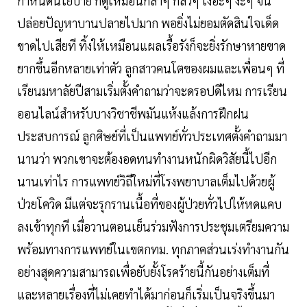
กำหนดนโยบาย ก็ดูเหมือนกล้าๆ กลัวๆ เงอะๆ งะๆ จน
ปล่อยปัญหาบานปลายไปมาก พอยิ่งไม่ยอมตัดสินใจเด็ด
ขาดไปเสียที ทิ้งให้เหมือนแผลเรื้อรังก็จะยิ่งรักษาหายขาด
ยากขึ้นอีกหลายเท่าตัว ลูกสาวคนโตของผมและเพื่อนๆ ที่
เรียนมหาลัยปีสามเริ่มตั้งคำถามว่าจะดรอปดีไหม การเรียน
ออนไลน์สำหรับบางวิชาชีพมันแห้งแล้งการฝึกฝน
ประสบการณ์ ลูกศิษย์ที่เป็นแพทย์ทั่วประเทศตั้งคำถามมา
นานว่า พวกเขาจะต้องอดทนทำงานหนักผิดวิสัยนี้ไปอีก
นานเท่าไร การแพทย์วิถีใหม่ที่โรงพยาบาลเต็มไปด้วยผู้
ป่วยโควิด มีแต่จะรุกรานเนื้อที่ของผู้ป่วยทั่วไปให้หดแคบ
ลงเข้าทุกที เมื่อวานตอนเย็นร่วมฟังการประชุมเตรียมความ
พร้อมทางการแพทย์ในเขตกทม. ทุกภาคส่วนเร่งทำงานกัน
อย่างสุดความสามารถเพื่อยับยั้งโรคร้ายนี้กันอย่างเต็มที่
และหลายเรื่องที่ไม่เคยทำได้มาก่อนก็เริ่มเป็นจริงขึ้นมา