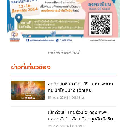
ราชวิทยาลัยจุฬาภรณ์
ข่าวที่เกี่ยวข้อง
จุดฉีดวัคซีนโควิด -19 นอกรพ.ในก
ทม.มีที่ไหนบ้าง เช็กเลย!
31 พ.ค. 2564 | 08:18 น.
เช็คด่วน! “ไทยร่วมใจ กรุงเทพฯ
ปลอดภัย” แจ้งเปลี่ยนจุดฉีดวัคซีน
5 จุด
25 ก.ค. 2564 | 09:09 น.