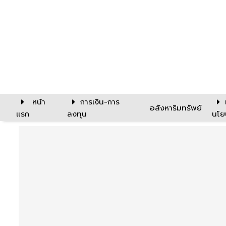
หน้า
การเงิน-การ
อสังหาริมทรัพย์
แรก
ลงทุน
นโย