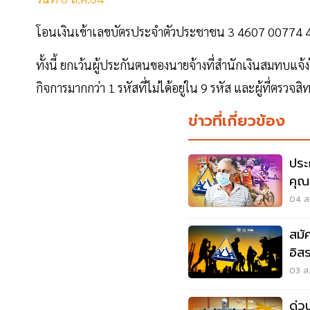
โอนเงินเข้าเลขบัตรประจำตัวประชาชน 3 4607 00774 
ทั้งนี้ ยกเว้นผู้ประกันตนของนายจ้างที่สำนักเงินสมทบแจ้ง
กิจการมากกว่า 1 รหัสที่ไม่ได้อยู่ใน 9 รหัส และผู้ที่ตรว
ข่าวที่เกี่ยวข้อง
ประ
คุณ
บา
04 ส
สมั
อิส
ภาย
03 ส.
ด่ว