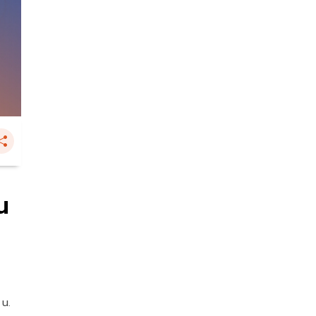
น
 น.