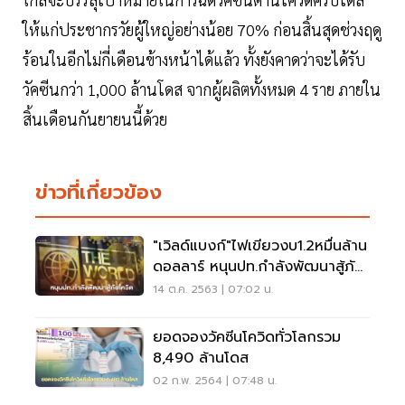
ให้แก่ประชากรวัยผู้ใหญ่อย่างน้อย 70% ก่อนสิ้นสุดช่วงฤดู
ร้อนในอีกไม่กี่เดือนข้างหน้าได้แล้ว ทั้งยังคาดว่าจะได้รับ
วัคซีนกว่า 1,000 ล้านโดส จากผู้ผลิตทั้งหมด 4 ราย ภายใน
สิ้นเดือนกันยายนนี้ด้วย
ข่าวที่เกี่ยวข้อง
"เวิลด์แบงก์"ไฟเขียวงบ1.2หมื่นล้าน
ดอลลาร์ หนุนปท.กำลังพัฒนาสู้ภัย
โควิด
14 ต.ค. 2563 | 07:02 น.
ยอดจองวัคซีนโควิดทั่วโลกรวม
8,490 ล้านโดส
02 ก.พ. 2564 | 07:48 น.