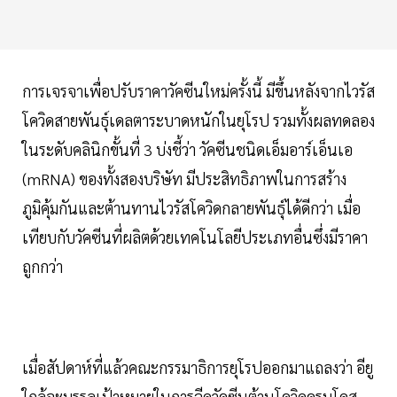
การเจรจาเพื่อปรับราคาวัคซีนใหม่ครั้งนี้ มีขึ้นหลังจากไวรัส
โควิดสายพันธุ์เดลตาระบาดหนักในยุโรป รวมทั้งผลทดลอง
ในระดับคลินิกขั้นที่ 3 บ่งชี้ว่า วัคซีนชนิดเอ็มอาร์เอ็นเอ
(mRNA) ของทั้งสองบริษัท มีประสิทธิภาพในการสร้าง
ภูมิคุ้มกันและต้านทานไวรัสโควิดกลายพันธุ์ได้ดีกว่า เมื่อ
เทียบกับวัคซีนที่ผลิตด้วยเทคโนโลยีประเภทอื่นซึ่งมีราคา
ถูกกว่า
เมื่อสัปดาห์ที่แล้วคณะกรรมาธิการยุโรปออกมาแถลงว่า อียู
ใกล้จะบรรลุเป้าหมายในการฉีดวัคซีนต้านโควิดครบโดส