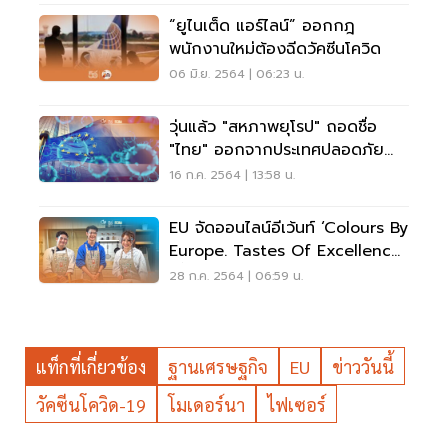
“ยูไนเต็ด แอร์ไลน์” ออกกฎ
พนักงานใหม่ต้องฉีดวัคซีนโควิด
06 มิ.ย. 2564 | 06:23 น.
วุ่นแล้ว "สหภาพยุโรป" ถอดชื่อ
"ไทย" ออกจากประเทศปลอดภัย
จากโควิด-19
16 ก.ค. 2564 | 13:58 น.
EU จัดออนไลน์อีเว้นท์ ‘Colours By
Europe. Tastes Of Excellence.’
ครั้งแรกในไทย
28 ก.ค. 2564 | 06:59 น.
แท็กที่เกี่ยวข้อง
ฐานเศรษฐกิจ
EU
ข่าววันนี้
วัคซีนโควิด-19
โมเดอร์นา
ไฟเซอร์