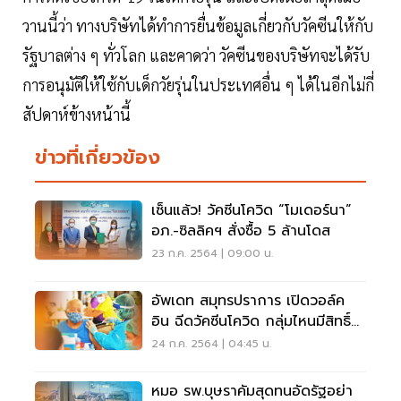
วานนี้ว่า ทางบริษัทได้ทำการยื่นข้อมูลเกี่ยวกับวัคซีนให้กับ
รัฐบาลต่าง ๆ ทั่วโลก และคาดว่า วัคซีนของบริษัทจะได้รับ
การอนุมัติให้ใช้กับเด็กวัยรุ่นในประเทศอื่น ๆ ได้ในอีกไม่กี่
สัปดาห์ข้างหน้านี้
ข่าวที่เกี่ยวข้อง
เซ็นแล้ว! วัคซีนโควิด “โมเดอร์นา”
อภ.-ซิลลิคฯ สั่งซื้อ 5 ล้านโดส
23 ก.ค. 2564 | 09:00 น.
อัพเดท สมุทรปราการ เปิดวอล์ค
อิน ฉีดวัคซีนโควิด กลุ่มไหนมีสิทธิ์
เช็คที่นี่
24 ก.ค. 2564 | 04:45 น.
หมอ รพ.บุษราคัมสุดทนอัดรัฐอย่า