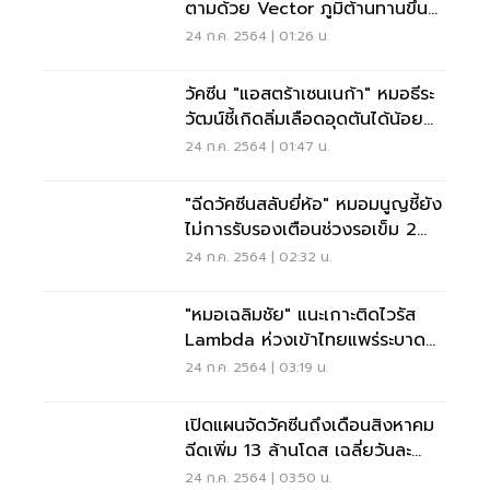
ตามด้วย Vector ภูมิต้านทานขึ้น
1หมื่นหน่วย สูงกว่า MRNA
24 ก.ค. 2564 | 01:26 น.
วัคซีน "แอสตร้าเซนเนก้า" หมอธีระ
วัฒน์ชี้เกิดลิ่มเลือดอุดตันได้น้อย
มาก
24 ก.ค. 2564 | 01:47 น.
"ฉีดวัคซีนสลับยี่ห้อ" หมอมนูญชี้ยัง
ไม่การรับรองเตือนช่วงรอเข็ม 2
อันตราย
24 ก.ค. 2564 | 02:32 น.
"หมอเฉลิมชัย" แนะเกาะติดไวรัส
Lambda ห่วงเข้าไทยแพร่ระบาด
เร็วเหมือนเดลตา
24 ก.ค. 2564 | 03:19 น.
เปิดแผนจัดวัคซีนถึงเดือนสิงหาคม
ฉีดเพิ่ม 13 ล้านโดส เฉลี่ยวันละ
2.95 แสนโดส
24 ก.ค. 2564 | 03:50 น.