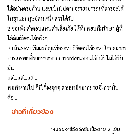
ได้อย่างครบถ้วน และเป็นไปตามจรรยาบรรณ ที่ควรจะได้
ในฐานะมนุษย์คนหนึ่ง ควรได้รับ
2.ขอเพิ่มค่าตอบแทนค่าเสี่ยงภัย ให้ทีมพยบทีมรักษา ผู้ที่
ได้สัมผัสคนไข้จริงๆ
3.เน้นSAVEทีมเผชิญเพื่อSAVEชีวิตคนไข้SAVEใจบุคลากร
การแพทย์ที่burnoutจากการorderแต่คนไข้กลับไม่ได้รับ
มัน
แต่…แต่…แต่…
พอทำงานไป ก็มีเรื่องจุกๆ ตามมาอีกมากมาย ยิ่งกว่านั้น
คือ…
ข่าวที่เกี่ยวข้อง
"หมอยง"ชี้ฉีดวัคซีนเชื้อตาย 2 เข็ม