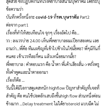
สุดสวย ซึ่งปฏิบัติงานที่โรงพยาบาลสนามบุษราคัม โดยระบุ
ข้อความว่า
บันทึกครั้งหนึ่งกะ
covid-19
ที่
รพ.บุษราคัม
Part2
ต่อจาก part1
เรื่องที่ทำให้สะเทือนใจ จุกๆ เรื่องถัดไป คือ...
วว : ลงเวรบ่าย 24.00 เห็นพี่พยาบาลผมเปียกสองคน เลย
ถามว่า...พี่คือ ทีมเผชิญที่เข้าไปข้างในใช่มั้ยคะ? พี่ๆมีกันกี่
คนคะ เข้าเวรทีละกี่คน แล้วเหนื่อยมากมั้ย?
พี่พยาบาล : คำตอบแรก คือ น้ำตา พี่เค้าเสียงสั่น->พรั่งพรู
ทั้งคำพูดและน้ำตาออกมา
เรื่องก็คือ ...
วันนี้ได้มีโอกาสดูเคสหนัก highflow ปัญหาสำคัญที่เจอที่
สำคัญ คือ คนไข้ปอดอักเสบถึงขั้นhigh flow ส่วนหนึ่งค่อน
ข้างมาก …Delay treatment ไม่ได้ยาsteroid แบบฉีด ไม่