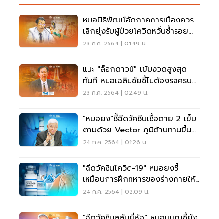
หมอนิธิพัฒน์อัดภาคการเมืองควร
เลิกยุ่งรับผู้ป่วยโควิดหวั่นซ้ำรอย
วัคซีน
23 ก.ค. 2564 | 01:49 น.
แนะ "ล็อกดาวน์" เข้มงวดสูงสุด
ทันที หมอเฉลิมชัยชี้ไม่ต้องรอครบ
14 วัน
23 ก.ค. 2564 | 02:49 น.
"หมอยง"ชี้ฉีดวัคซีนเชื้อตาย 2 เข็ม
ตามด้วย Vector ภูมิต้านทานขึ้น
1หมื่นหน่วย สูงกว่า MRNA
24 ก.ค. 2564 | 01:26 น.
"ฉีดวัคซีนโควิด-19" หมอยงชี้
เหมือนการฝึกทหารของร่างกายให้
รู้จักข้าศึก
24 ก.ค. 2564 | 02:09 น.
"ฉีดวัคซีนสลับยี่ห้อ" หมอมนูญชี้ยัง