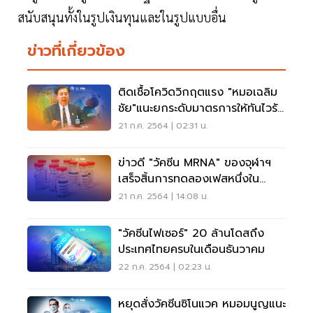
สนับสนุนทั้งในรูปเงินทุนและในรูปแบบอื่น
ข่าวที่เกี่ยวข้อง
ติดเชื้อโควิดวิกฤตแรง "หมอเฉลิม
ชัย"แนะยกระดับมาตรการให้ทันไวรัส
เดลตา
21 ก.ค. 2564 | 02:31 น.
ข่าวดี "วัคซีน MRNA" ของจุฬาฯ
เสร็จสิ้นการทดลองเฟสหนึ่งใน
มนุษย์เดือน ก.ค.
21 ก.ค. 2564 | 14:08 น.
"วัคซีนไฟเซอร์" 20 ล้านโดสถึง
ประเทศไทยครบในเดือนธันวาคม
22 ก.ค. 2564 | 02:23 น.
หยุดสั่งวัคซีนซิโนแวค หมอมนูญแนะ