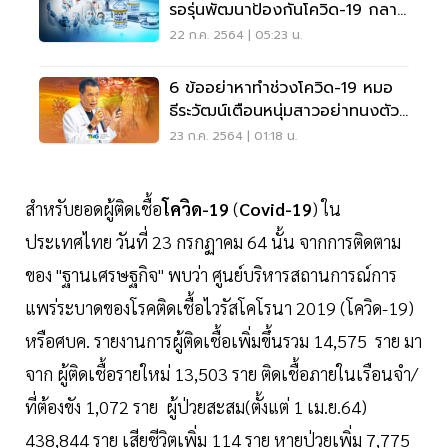
รอรุ่นพัฒนาป้องกันโควิด-19 กลาย
พันธุ์
22 ก.ค. 2564 | 05:23 น.
6 ข้ออย่าหาทำช่วงโควิด-19 หมอ
ธีระวัฒน์เตือนหนุ่มสาวอย่าทนงตัว
ว่าแข็งแรง
23 ก.ค. 2564 | 01:18 น.
สำหรับยอดผู้ติดเชื้อ
โควิด-19
(
Covid-19
) ใน
ประเทศไทย วันที่ 23 กรกฏาคม 64 นั้น จากการติดตาม
ของ "ฐานเศรษฐกิจ" พบว่า ศูนย์บริหารสถานการณ์การ
แพร่ระบาดของโรคติดเชื้อไวรัสโคโรนา 2019 (โควิด-19)
หรือศบค. รายงานการผู้ติดเชื้อเพิ่มขึ้นรวม 14,575 ราย มา
จาก ผู้ติดเชื้อรายใหม่ 13,503 ราย ติดเชื้อภายในเรือนจำ/
ที่ต้องขัง 1,072 ราย ผู้ป่วยสะสม(ตั้งแต่ 1 เม.ย.64)
438,844 ราย เสียชีวิตเพิ่ม 114 ราย หายป่วยเพิ่ม 7,775