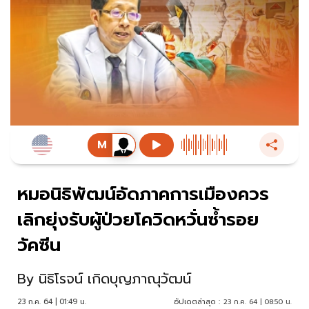
หมอนิธิพัฒน์อัดภาคการเมืองควร
เลิกยุ่งรับผู้ป่วยโควิดหวั่นซ้ำรอย
วัคซีน
By
นิธิโรจน์ เกิดบุญภาณุวัฒน์
23 ก.ค. 64 | 01:49 น.
อัปเดตล่าสุด :
23 ก.ค. 64 | 08:50 น.