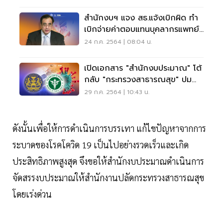
สำนักงบฯ แจง สธ.แจ้งเบิกผิด ทำ
เบิกจ่ายค่าตอบแทนบุคลากรแพทย์
ล่าช้า
24 ก.ค. 2564 | 08:04 น.
เปิดเอกสาร "สำนักงบประมาณ" โต้
กลับ "กระทรวงสาธารณสุข" ปม
ทวงงบ 6.8พันล้าน
29 ก.ค. 2564 | 10:43 น.
ดังนั้นเพื่อให้การดำเนินการบรรเทา แก้ไขปัญหาจากการ
ระบาดของโรคโควิด 19 เป็นไปอย่างรวดเร็วและเกิด
ประสิทธิภาพสูงสุด จึงขอให้สำนักงบประมาณดำเนินการ
จัดสรรงบประมาณให้สำนักงานปลัดกระทรวงสาธารณสุข
โดยเร่งด่วน