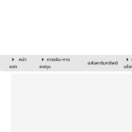
หน้า
การเงิน-การ
อสังหาริมทรัพย์
แรก
ลงทุน
นโย