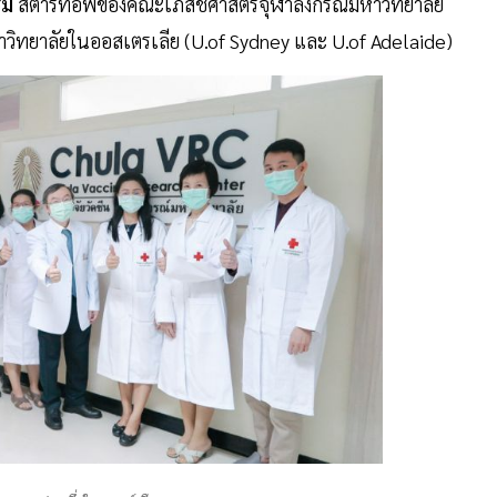
์ม
สตาร์ทอัพของคณะเภสัชศาสตร์จุฬาลงกรณ์มหาวิทยาลัย
วิทยาลัยในออสเตรเลีย (U.of Sydney และ U.of Adelaide)