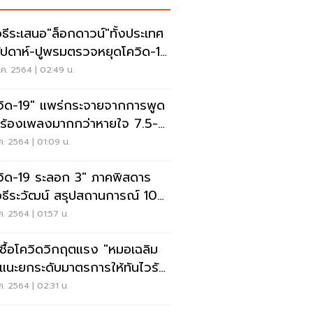
ธีระเสนอ"ล็อกดาวน์"ทั้งประเทศ
ัปดาห์-ปูพรมตรวจหยุดโควิด-19
าด
ค. 2564 | 02:49 น.
วิด-19" แพร่กระจายจากการพูด
-ร้องเพลงมากกว่าหายใจ 7.5-
 เท่า
ค. 2564 | 01:09 น.
วิด-19 ระลอก 3" ภาคพิสดาร
ธีระวัฒน์ สรุปสถานการณ์ 10
บที่เดียว
ค. 2564 | 01:57 น.
เชื้อโควิดวิกฤตแรง "หมอเฉลิม
"แนะยกระดับมาตรการให้ทันไวรัส
ตา
ค. 2564 | 02:31 น.