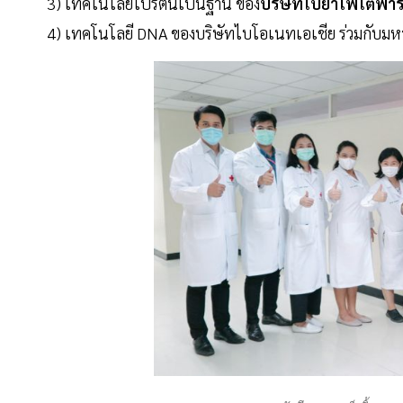
3) เทคโนโลยีโปรตีนเป็นฐาน ของ
บริษัทใบยาไฟโตฟาร
4) เทคโนโลยี DNA ของบริษัทไบโอเนทเอเชีย ร่วมกับมหา