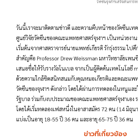
วัคซีนจุฬาฯเสร็จสิ้นกา
วันนี้เราจะมาติดตามข่าวดี และความคืบหน้าของวัคซี
ศูนย์วิจัยวัคซีนของคณะแพทยศาสตร์จุฬาฯ เป็นหน่วยงานส
เริ่มต้นจากศาสตราจารย์นายแพทย์เกียรติ รักรุ่งธรรม ไปศ
สำคัญคือ Professor Drew Weissman มหาวิทยาลัยเพนซิลเว
เสนอชื่อให้รับรางวัลโนเบล จากเป็นผู้คิดค้นเทคโนโลยี
ด้วยความใกล้ชิดสนิทสนมกับคุณหมอเกียรติและคณะแพทยศ
วัคซีนของจุฬาฯ ดังกล่าว โดยได้ผ่านการทดลองในหนูและ
รัฐบาล ร่วมกับงบประมาณของคณะแพทยศาสตร์จุฬาเอง รวมท
โดยได้เริ่มทดลองเฟสหนึ่งในอาสาสมัคร 72 คน (14 มิถุ
แบ่งเป็นอายุ 18-55 ปี 36 คน และอายุ 65-75 ปี 36 คน
ข่าวที่เกี่ยวข้อง