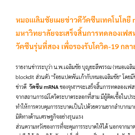
หมอเแลิมชัยเผยข่าวดีวัคซีนเทคโนโล
มหาวิทยาลัยจะเสร็จสิ้นการทดลองเฟสห
วัคซีนรุ่นที่สอง เพื่อรองรับโควิด-19 กลาย
รายงานข่าวระบุว่า น.พ.เฉลิมชัย บุญยะลีพรรณ (หมอเฉล
blockdit ส่วนตัว "ร้อยแปดพันเก้ากับหมอเฉลิมชัย" โดยมี
ข่าวดี
วัคซีน mRNA
ของจุฬาฯจะเสร็จสิ้นการทดลองเฟส
จากสถานการณ์โควิดระบาดระลอกที่สาม มีผู้ติดเชื้อในปร
ทำให้การควบคุมการระบาดเป็นไปด้วยความยากลำบากมา
มิติทางด้านเศรษฐกิจอย่างรุนแรง
ส่วนความหวังของการที่จะคุมการระบาดให้ได้ นอกจากมาตรกา