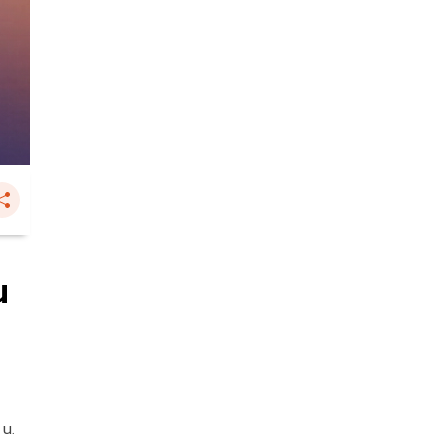
น
 น.