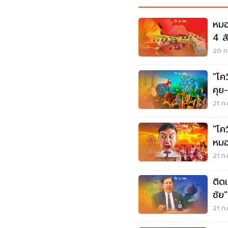
หมอ
4 ส
ระบ
20 ก.
"โค
คุย
10.4
21 ก.
"โค
หมอ
ข้อจ
21 ก.
ติด
ชัย
เดล
21 ก.