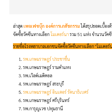
ล่าสุด
เพจเฟซบุ๊ก องค์การเภสัชกรรม
ได้สรุปยอดเบื้องต
จัดซื้อวัคซีนทางเลือก
โมเดอร์นา
รวม 51 แห่ง จำนวนวัคซ
รายชื่อโรงพยาบาลเอกชนจัดซื้อวัคซีนทางเลือก "โมเดอร์นา"
รพ.เกษมราษฎร์ ประชาชื่น
รพ.เกษมราษฎร์ รามคำแหง
รพ.เวิลด์เมดิคอล
รพ.เกษมราษฎร์ สระบุรี
รพ.เกษมราษฎร์ อินเตอร์ รัตนาธิเบศร์
รพ.เกษมราษฎร์ ศรีบุรินทร์
รพ.การุญเวช ปทุมธานี