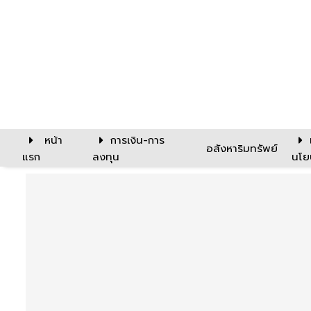
หน้า
การเงิน-การ
อสังหาริมทรัพย์
แรก
ลงทุน
นโย