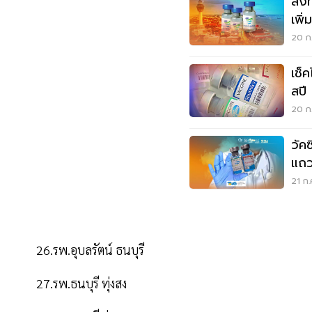
ลงท
เพิ
เลย
20 ก.
เช็
สปี 
20 ก.
วัค
แถว
ก.ค.
21 ก.
26.รพ.อุบลรัตน์ ธนบุรี
27.รพ.ธนบุรี ทุ่งสง