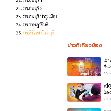
รพ.ธนบุรี 2
รพ.ธนบุรี บำรุงเมือง
รพ.ราษฎร์ยินดี
รพ.สิรีเวช จันทบุรี
ข่าวที่เกี่ยวข้อง
เจา
ที่
20 ก.
ญี่ป
ป้อ
ปี
20 ก.