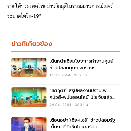
ช่วยให้ประเทศไทยผ่านวิกฤติในช่วงสถานการณ์แพร่
ระบาดโควิด-19”
ข่าวที่เกี่ยวข้อง
เดินหน้าเชื่อมโยงการทำงานศูนย์
ข่าวปลอมทุกกระทรวงฯ
17 มิ.ย. 2564 | 08:25 น.
“ชัยวุฒิ” สรุปผลงานปราบเฟ
คนิวส์-พนันออนไลน์ มิ.ย.จับแล้ว
42 ราย
24 มิ.ย. 2564 | 06:34 น.
เตือนอย่า"เชื่อ-แชร์" ข่าวปลอมรัฐ
เก็บภาษีวัคซีนโมเดอร์นา