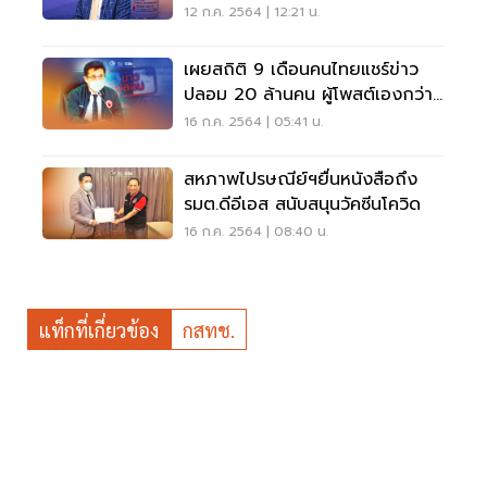
12 ก.ค. 2564 | 12:21 น.
เผยสถิติ 9 เดือนคนไทยแชร์ข่าว
ปลอม 20 ล้านคน ผู้โพสต์เองกว่า
5 แสนคน
16 ก.ค. 2564 | 05:41 น.
สหภาพไปรษณีย์ฯยื่นหนังสือถึง
รมต.ดีอีเอส สนับสนุนวัคซีนโควิด
16 ก.ค. 2564 | 08:40 น.
แท็กที่เกี่ยวข้อง
กสทช.