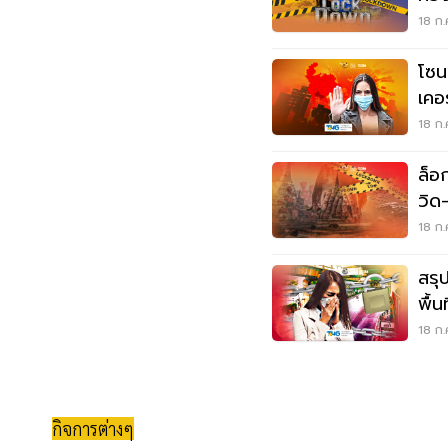
หา
18 ก.
โซนส
เคอร
18 ก.
ล็อ
วิด
18 ก.
สรุ
พื้
จัง
18 ก.
กิจการต่างๆ