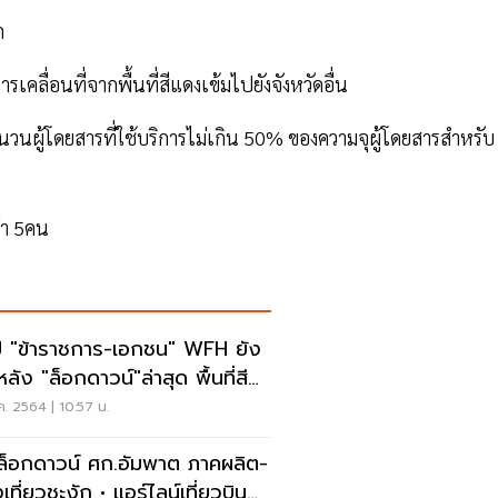
ก
รเคลื่อนที่จากพื้นที่สีแดงเข้มไปยังจังหวัดอื่น
ำนวนผู้โดยสารที่ใช้บริการไม่เกิน 50% ของความจุผู้โดยสารสำหรับ
่า 5คน
ป "ข้าราชการ-เอกชน" WFH ยัง
ลัง "ล็อกดาวน์"ล่าสุด พื้นที่สี
งเข้ม
ค. 2564 | 10:57 น.
ล็อกดาวน์ ศก.อัมพาต ภาคผลิต-
เที่ยวชะงัก • แอร์ไลน์เที่ยวบิน