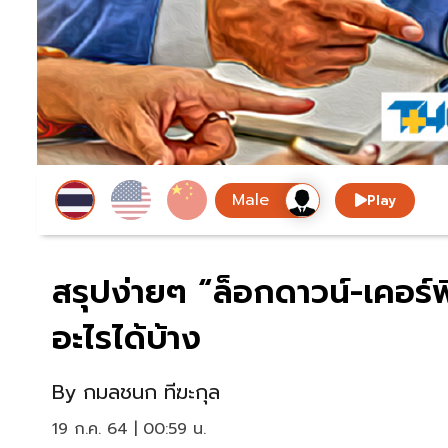
Play
สรุปง่ายๆ “ล็อกดาวน์-เคอร์
อะไรได้บ้าง
By
กมลชนก ทีฆะกุล
19 ก.ค. 64 | 00:59 น.