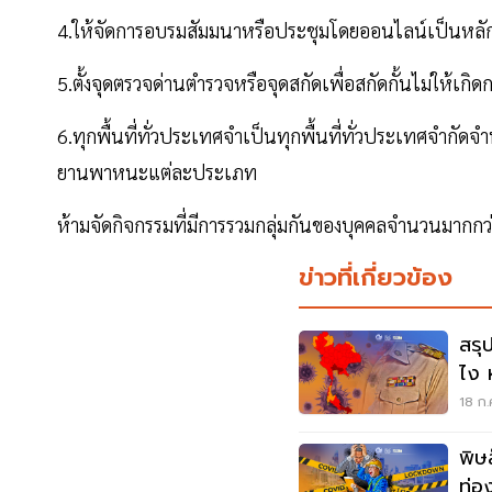
4.ให้จัดการอบรมสัมมนาหรือประชุมโดยออนไลน์เป็นหลั
5.ตั้งจุดตรวจด่านตำรวจหรือจุดสกัดเพื่อสกัดกั้นไม่ให้เกิดกา
6.ทุกพื้นที่ทั่วประเทศจำเป็นทุกพื้นที่ทั่วประเทศจำกัดจ
ยานพาหนะแต่ละประเภท
ห้ามจัดกิจกรรมที่มีการรวมกลุ่มกันของบุคคลจำนวนมากกว
ข่าวที่เกี่ยวข้อง
สรุ
ไง ห
แด
18 ก.
พิษ
ท่อง