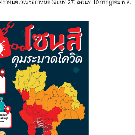
ําหนดไว้ในข้อกําหนด (ฉบับที่ 27) ลงวันที่ 10 กรกฎาคม พ.ศ.