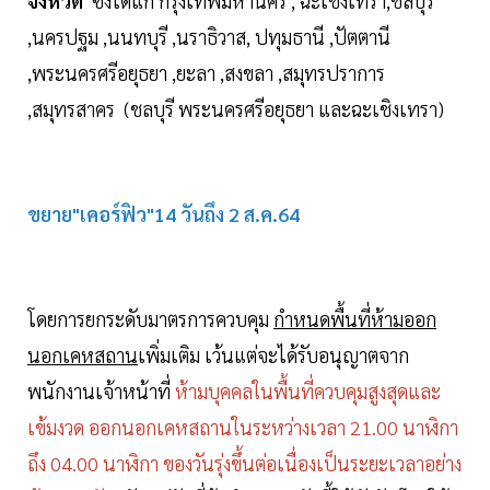
จังหวัด
ซึ่งได้แก่ กรุงเทพมหานคร , ฉะเชิงเทรา,ชลบุรี
,นครปฐม ,นนทบุรี ,นราธิวาส, ปทุมธานี ,ปัตตานี
,พระนครศรีอยุธยา ,ยะลา ,สงขลา ,สมุทรปราการ
,สมุทรสาคร (ชลบุรี พระนครศรีอยุธยา และฉะเชิงเทรา)
ขยาย"เคอร์ฟิว"14 วันถึง 2 ส.ค.64
โดยการยกระดับมาตรการควบคุม
กําหนดพื้นที่ห้ามออก
นอกเคหสถาน
เพิ่มเติม เว้นแต่จะได้รับอนุญาตจาก
พนักงานเจ้าหน้าที่
ห้ามบุคคลในพื้นที่ควบคุมสูงสุดและ
เข้มงวด ออกนอกเคหสถานในระหว่างเวลา 21.00 นาฬิกา
ถึง 04.00 นาฬิกา ของวันรุ่งขึ้นต่อเนื่องเป็นระยะเวลาอย่าง