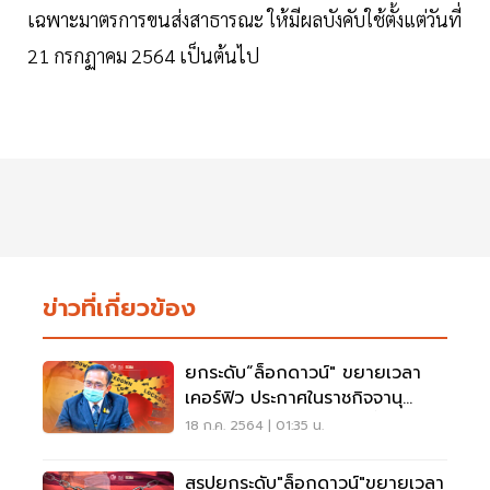
เฉพาะมาตรการขนส่งสาธารณะ ให้มีผลบังคับใช้ตั้งแต่วันที่
21 กรกฏาคม 2564 เป็นต้นไป
ข่าวที่เกี่ยวข้อง
ยกระดับ“ล็อกดาวน์" ขยายเวลา
เคอร์ฟิว ประกาศในราชกิจจานุ
เบกษาแล้ว มีผล 20 ก.ค.นี้
18 ก.ค. 2564 | 01:35 น.
สรุปยกระดับ"ล็อกดาวน์"ขยายเวลา