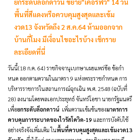
ยกระดับล็อกดาวน์ ขยาย"เคอร์ฟิว" 14 วัน
พื้นที่สีแดงหรือควบคุมสูงสุดและเข้ม
งวด13 จังหวัดถึง 2 ส.ค.64 ห้ามออกจาก
บ้านกี่โมง มีเงื่อนไขอะไรบ้าง เช็กราย
ละเอียดที่นี่
วันนี้(18 ก.ค. 64) ราชกิจจานุเบกษาเผยแพร่ข้อ ข้อกํา
หนด ออกตามความในมาตรา 9 แห่งพระราชกําหนด การ
บริหารราชการในสถานการณ์ฉุกเฉิน พ.ศ. 2548 (ฉบับที่
28) ลงนามโดยพลเอกประยุทธ์ จันทร์โอชา นายกรัฐมนตรี
เพื่อ
ยกระดับล็อกดาวน์
เพิ่มความเข้มข้นของ
มาตรการ
ควบคุมการระบาดของไวรัสโควิด-19
และการบังคับใช้
อย่างจริงจังเพิ่มเติม ใน
พื้นที่ควบคุมสูงสุดและเข้มงวด1
3