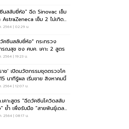
ซีนสลับยี่ห้อ" ฉีด Sinovac เข็ม
 AstraZeneca เข็ม 2 ไม่เกิด
โยชน์
ค. 2564 | 02:29 น.
ดวัคซีนสลับยี่ห้อ” กระทรวง
ารณสุข ชง ศบค. เคาะ 2 สูตร
ค. 2564 | 19:23 น.
ริราช’ เปิดนวัตกรรมชุดตรวจโค
15 นาทีรู้ผล เริ่มขาย สิงหาคมนี้
ค. 2564 | 12:07 น.
สูตร "ฉีดวัคซีนโควิดสลับ
้อ" ย้ำ เพื่อรับมือ "สายพันธุ์เดล
ค. 2564 | 08:17 น.