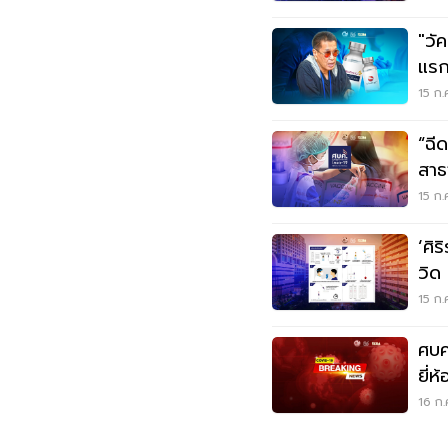
"วัค
แรก
ประ
15 ก.
“ฉี
สาธ
15 ก.
‘ศิ
วิด 
15 ก.
ศบค.เคาะ
ยี่ห
ตา"
16 ก.