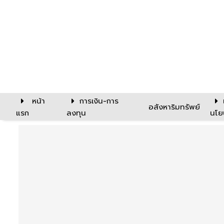
หน้า
การเงิน-การ
อสังหาริมทรัพย์
แรก
ลงทุน
นโย