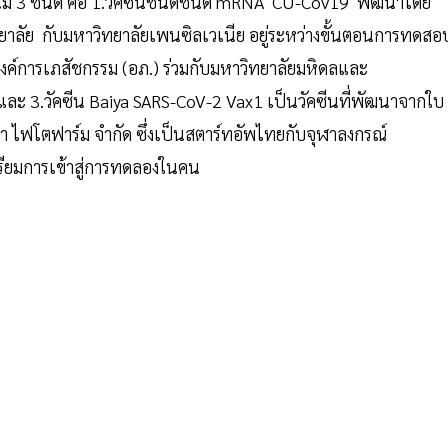
ี้มี 3 ชนิด คือ 1.วัคซีนชนิดชนิด mRNA CU-Cov19 พัฒนาโดย
าลัย กับมหาวิทยาลัยเพนซิลเวเนีย อยู่ระหว่างขั้นตอนการทดสอ
งค์การเภสัชกรรม (อภ.) ร่วมกับมหาวิทยาลัยมหิดลและ
ละ 3.วัคซีน Baiya SARS-CoV-2 Vax1 เป็นวัคซีนที่พัฒนาจากใบ
า ไฟโตฟาร์ม จำกัด ซึ่งเป็นสตาร์ทอัพไทยกับจุฬาลงกรณ์
รียมการเข้าสู่การทดลองในคน