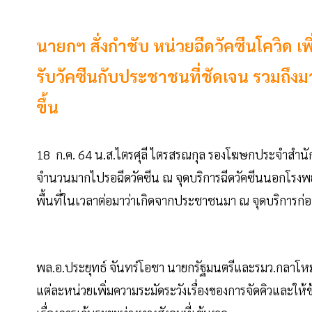
นายกฯ สั่งกำชับ หน่วยฉีดวัคซีนโควิด เ
รับวัคซีนกับประชาชนที่ชัดเจน รวมถึง
ขึ้น
18 ก.ค. 64 น.ส.ไตรศุลี ไตรสรณกุล รองโฆษกประจำสำนัก
จำนวนมากไปรอฉีดวัคซีน ณ จุดบริการฉีดวัคซีนนอกโรงพย
พื้นที่ในเวลาต่อมาว่าเกิดจากประชาชนมา ณ จุดบริการก
พล.อ.ประยุทธ์ จันทร์โอชา นายกรัฐมนตรีและรมว.กลาโหม ได้
แต่ละหน่วยเพิ่มความระมัดระวังเรื่องของการจัดคิวและให้