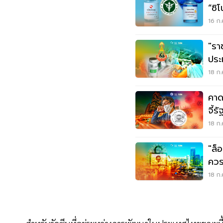
“ซิ
ด่า
16 ก.
"รา
ประ
Bo
18 ก.
คาด
จี้
18 ก.
"ล็อ
ควร
หม
18 ก.