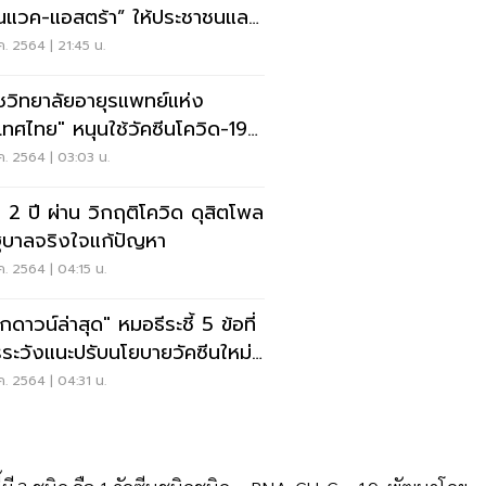
โนแวค-แอสตร้า” ให้ประชาชนและ
นหน้า
ค. 2564 | 21:45 น.
ชวิทยาลัยอายุรแพทย์แห่ง
เทศไทย" หนุนใช้วัคซีนโควิด-19
oster
ค. 2564 | 03:03 น.
 2 ปี ผ่าน วิกฤติโควิด ดุสิตโพล
รัฐบาลจริงใจแก้ปัญหา
ค. 2564 | 04:15 น.
กดาวน์ล่าสุด" หมอธีระชี้ 5 ข้อที่
ระวังแนะปรับนโยบายวัคซีนใหม่
ด
ค. 2564 | 04:31 น.