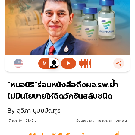
"หมอนิธิ"ร่อนหนังสือถึงผอ.รพ.ย้ำ
ไม่มีนโยบายให้ฉีดวัคซีนสลับชนิด
By
สุวิภา บุษยบัณฑูร
17 ก.ค. 64 | 23:45 น.
อัปเดตล่าสุด :
18 ก.ค. 64 | 06:48 น.