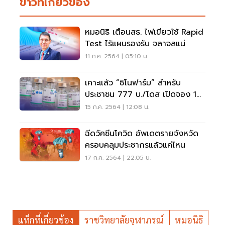
ข่าวที่เกี่ยวข้อง
หมอนิธิ เตือนสธ. ไฟเขียวใช้ Rapid
Test ไร้แผนรองรับ จลาจลแน่
11 ก.ค. 2564 | 05:10 น.
เคาะแล้ว “ซิโนฟาร์ม” สำหรับ
ประชาชน 777 บ./โดส เปิดจอง 18
ก.ค.นี้
15 ก.ค. 2564 | 12:08 น.
ฉีดวัคซีนโควิด อัพเดตรายจังหวัด
ครอบคลุมประชากรแล้วแค่ไหน
17 ก.ค. 2564 | 22:05 น.
แท็กที่เกี่ยวข้อง
ราชวิทยาลัยจุฬาภรณ์
หมอนิธิ