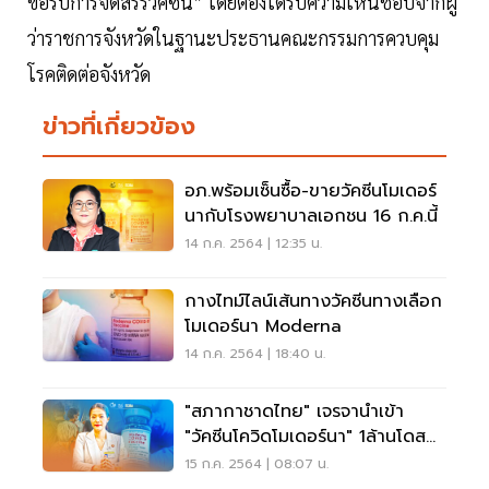
ขอรับการจัดสรรวัคซีน” โดยต้องได้รับความเห็นชอบจากผู้
ว่าราชการจังหวัดในฐานะประธานคณะกรรมการควบคุม
โรคติดต่อจังหวัด
ข่าวที่เกี่ยวข้อง
อภ.พร้อมเซ็นซื้อ-ขายวัคซีนโมเดอร์
นากับโรงพยาบาลเอกชน 16 ก.ค.นี้
14 ก.ค. 2564 | 12:35 น.
กางไทม์ไลน์เส้นทางวัคซีนทางเลือก
โมเดอร์นา Moderna
14 ก.ค. 2564 | 18:40 น.
"สภากาชาดไทย" เจรจานำเข้า
"วัคซีนโควิดโมเดอร์นา" 1ล้านโดส
ให้ปชช.ฉีดฟรี
15 ก.ค. 2564 | 08:07 น.