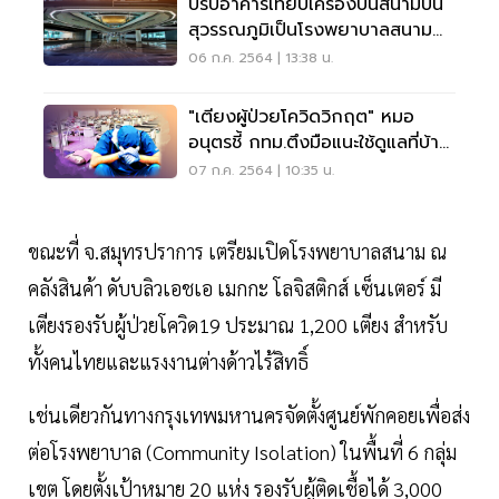
ปรับอาคารเทียบเครื่องบินสนามบิน
สุวรรณภูมิเป็นโรงพยาบาลสนาม
แทนบุษราคัม
06 ก.ค. 2564 | 13:38 น.
"เตียงผู้ป่วยโควิดวิกฤต" หมอ
อนุตรชี้ กทม.ตึงมือแนะใช้ดูแลที่บ้าน
จริงจัง
07 ก.ค. 2564 | 10:35 น.
ขณะที่ จ.สมุทรปราการ เตรียมเปิดโรงพยาบาลสนาม ณ
คลังสินค้า ดับบลิวเอชเอ เมกกะ โลจิสติกส์ เซ็นเตอร์ มี
เตียงรองรับผู้ป่วยโควิด19 ประมาณ 1,200 เตียง สำหรับ
ทั้งคนไทยและแรงงานต่างด้าวไร้สิทธิ์
เช่นเดียวกันทางกรุงเทพมหานครจัดตั้งศูนย์พักคอยเพื่อส่ง
ต่อโรงพยาบาล (Community Isolation) ในพื้นที่ 6 กลุ่ม
เขต โดยตั้งเป้าหมาย 20 แห่ง รองรับผู้ติดเชื้อได้ 3,000