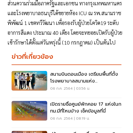
ส่วนความร่วมมือภาครัฐและเอกชน ทางกรุงเทพมหานคร
และโรงพยาบาลธนบุรีได้ขยายห้อง ICU ณ รพ.สนามราช
พิพัฒน์ 1 เขตทวีวัฒนา เพื่อรองรับผู้ป่วยโควิด19 ระดับ
อาการสีแดง ประมาณ 40 เตียง โดยจะทยอยเปิดรับผู้ป่วย
เข้ารักษาได้ตั้งแต่วันพรุ่งนี้ (10 กรกฎาคม) เป็นต้นไป
ข่าวที่เกี่ยวข้อง
สนามบินดอนเมือง เตรียมพื้นที่ตั้ง
โรงพยาบาลสนามแห่ง
ใหม่2,000เตียง
06 ก.ค. 2564 | 03:56 น.
เปิดรายชื่อศูนย์พักคอย 17 แห่งในก
ทม.มีที่ไหนบ้าง เช็คข้อมูลที่นี่
06 ก.ค. 2564 | 08:19 น.