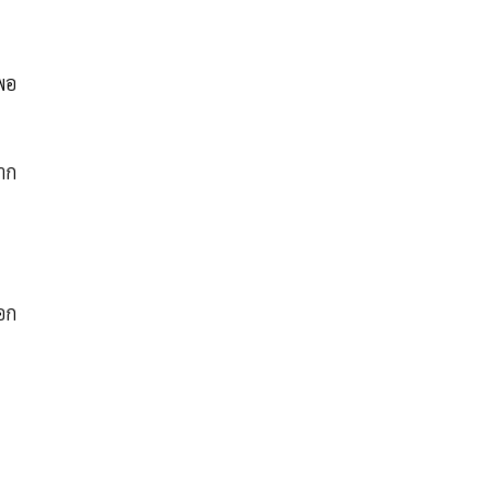
พอ
าก
ออก