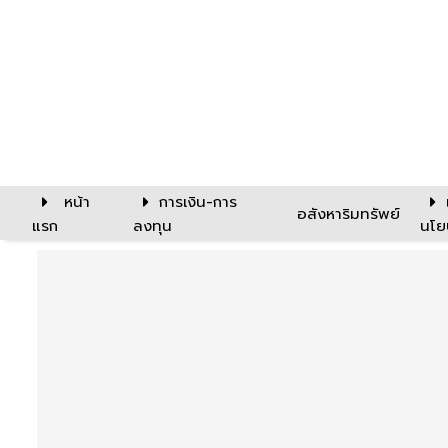
หน้า
การเงิน-การ
อสังหาริมทรัพย์
แรก
ลงทุน
นโย