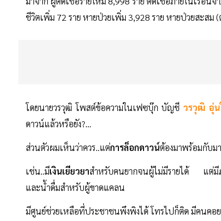
มาจาก ผู้ติดเชื้อรายใหม่ 8,998 ราย ติดเชื้อภายในเรือนจำ/
ชีวิตเพิ่ม 72 ราย หายป่วยเพิ่ม 3,928 ราย หายป่วยสะสม (
โดยนายวรวุฒิ โพสต์ข้อความในเฟซบุ๊ก บัญชี
วรวุฒิ อุ่
ดาวน์แล้วหรือยัง?...
ส่วนตัวผมเห็นว่าควร..แต่
การล็อกดาวน์
ต้องมาพร้อมกับมา
เช่น..มี
เงินเยียวยา
สำหรับคนยากจนผู้ไม่มีรายได้ แต่มีภ
และน้ำดื่มสำหรับผู้ขาดแคลน
มีศูนย์ช่วยเหลือที่ประชาชนพึงพิงได้ โทรไปก็ติด มีคนคอ