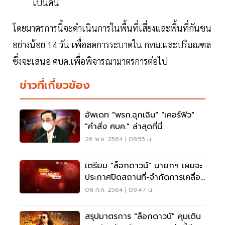
เป็นต้น
โดยมาตรการนี้จะดำเนินการในพื้นที่เสี่ยงและพื้นที่กันชน
อย่างน้อย 14 วัน เพื่อลดการระบาดใน กทม.และปริมณฑล
ซึ่งจะเสนอ ศบค.เพื่อพิจารณามาตรการต่อไป
ข่าวที่เกี่ยวข้อง
อัพเดท "พรก.ฉุกเฉิน" "เคอร์ฟิว"
"คำสั่ง ศบค." ล่าสุดที่นี่
26 พ.ย. 2564 | 08:55 น.
เตรียม "ล็อกดาวน์" นายกฯ เผยจะ
ประกาศปิดสถานที่-จำกัดการเคลื่อน
ย้าย
08 ก.ค. 2564 | 09:47 น.
สรุปมาตรการ "ล็อกดาวน์" คุมเดิน