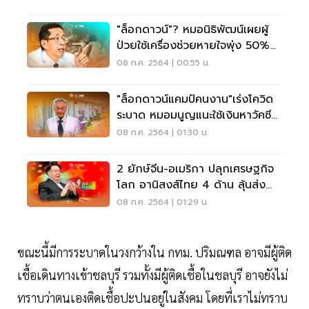
"ล็อกดาวน์"? หมอนิธิพัฒน์เผยผู้
ป่วยใช้เครื่องช่วยหายใจพุ่ง 50%
ใน 36 วัน
08 ก.ค. 2564 | 00:55 น.
"ล็อกดาวน์แคมป์คนงาน"เร่งโควิด
ระบาด หมอมนูญแนะใช้เงินหาวัคซีน
ฉีดแรงงาน
08 ก.ค. 2564 | 01:30 น.
2 ยักษ์จีน-อเมริกา ปลุกเศรษฐกิจ
โลก อานิสงส์ไทย 4 ด้าน ลุ้นส่ง
ออกโต 10%
08 ก.ค. 2564 | 01:29 น.
ขณะนี้มีการระบาดในวงกว้างใน กทม. ปริมณฑล อาจมีผู้ติด
เชื้อเดินทางเข้าชลบุรี รวมทั้งมีผู้ติดเชื้อในชลบุรี อาจยังไม่
ทราบว่าตนเองติดเชื้อปะปนอยู่ในสังคม โดยที่เราไม่ทราบ