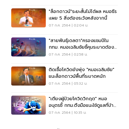
"ล็อกดาวน์"ระยะสั้นไม่ได้ผล หมอธีร
ะเผย 5 สิ่งต้องระวังหลังจากนี้
07 ก.ค. 2564 | 02:04 น.
"สายพันธุ์เดลตา"ครองแชมป์ใน
กทม. หมอเฉลิมชัยชี้คุมระบาดต้อง
เข้าใจไวรัส
07 ก.ค. 2564 | 02:58 น.
ติดเชื้อโควิดยังพุ่ง "หมอเฉลิมชัย"
แนะล็อกดาวน์พื้นที่ระบาดหนัก
07 ก.ค. 2564 | 05:32 น.
"เตียงผู้ป่วยโควิดวิกฤต" หมอ
อนุตรชี้ กทม.ตึงมือแนะใช้ดูแลที่บ้าน
จริงจัง
07 ก.ค. 2564 | 10:35 น.