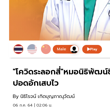
Play
"โควิดระลอกสี่"หมอนิธิพัฒน์ช
ปอดอักเสบไว
By
นิธิโรจน์ เกิดบุญภาณุวัฒน์
06 ก.ค. 64 | 02:06 น.