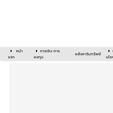
หน้า
การเงิน-การ
อสังหาริมทรัพย์
แรก
ลงทุน
นโย