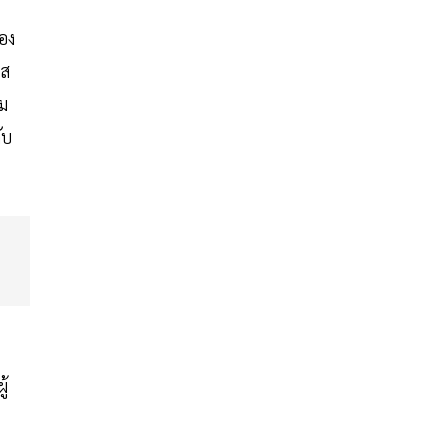
อง
าส
ม
ับ
ู้