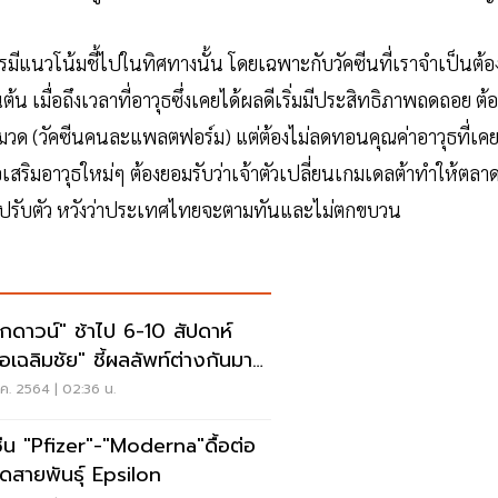
การมีแนวโน้มชี้ไปในทิศทางนั้น โดยเฉพาะกับวัคซีนที่เราจำเป็นต้อ
น เมื่อถึงเวลาที่อาวุธซึ่งเคยได้ผลดีเริ่มมีประสิทธิภาพถดถอย ต้อ
างหมวด (วัคซีนคนละแพลตฟอร์ม) แต่ต้องไม่ลดทอนคุณค่าอาวุธที่เค
อเสริมอาวุธใหม่ๆ ต้องยอมรับว่าเจ้าตัวเปลี่ยนเกมเดลต้าทำให้ตลา
้องรีบปรับตัว หวังว่าประเทศไทยจะตามทันและไม่ตกขบวน
อกดาวน์" ช้าไป 6-10 สัปดาห์
อเฉลิมชัย" ชี้ผลลัพท์ต่างกันมาก
1 เท่า
ค. 2564 | 02:36 น.
ซีน "Pfizer"-"Moderna"ดื้อต่อ
ิดสายพันธุ์ Epsilon