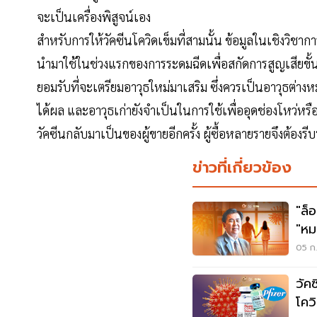
จะเป็นเครื่องพิสูจน์เอง
สำหรับการให้วัคซีนโควิดเข็มที่สามนั้น ข้อมูลในเชิงวิชา
นำมาใช้ในช่วงแรกของการระดมฉีดเพื่อสกัดการสูญเสียขั้นต้
ยอมรับที่จะเตรียมอาวุธใหม่มาเสริม ซึ่งควรเป็นอาวุธต่
ได้ผล และอาวุธเก่ายังจำเป็นในการใช้เพื่ออุดช่องโหว่หรื
วัคซีนกลับมาเป็นของผู้ขายอีกครั้ง ผู้ซื้อหลายรายจึงต
ข่าวที่เกี่ยวข้อง
"ล็
"หม
ถึง 
05 ก.
วัค
โคว