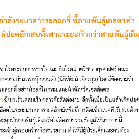
่กำลังระบาดว่าระลอกสี่ ชี้สายพันธุ์เดลตาทำ
ให้ปอดอักเสบทั้งสามระยะเร็วกว่าสายพันธุ์เดิ
าขาวิชาโรคระบบการหายใจและวัณโรค ภาควิชาอายุรศาสตร์ คณะ
ความผ่านเฟซบุ๊กส่วนตัว (นิธิพัฒน์ เจียรกุล) โดยมีข้อความว่า
ระลอกสี่ อย่างน้อยก็ในกทม.และห้าจังหวัดเขตติดต่อ
า
ซึ่งมาเร็วเคลมเร็ว กล่าวคือติดต่อง่าย อีกทั้งเมื่อเป็นแล้วเกิดปอ
เลือดในระยะแรกบางรายคล้ายมีหรือมีการติดเชื้อแบคทีเรียร่วมด้วย
ดุกว่าสายพันธุ์เดิมหรือไม่ต้องรวบรวมข้อมูลให้มากกว่านี้
พาะเข้าสู่ครอบครัวหรือหน่วยงาน ทำให้มีผู้ป่วยเด็กและคนท้อง