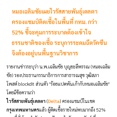
หมอเฉลิมชัยเผยไวรัสสายพันธุ์เดลตา
ครองแชมป์ติดเชื้อในพื้นที่ กทม. กว่า
52% ชี้จะคุมการระบาดต้องเข้าใจ
ธรรมชาติของเชื้อ ระบุการระดมฉีดวัคซีน
จึงต้องอยู่บนพื้นฐานวิชาการ
รายงานข่าวระบุว่า น.พ.เฉลิมชัย บุญยะลีพรรณ (หมอเฉลิม
ชัย) รองประธานกรรมาธิการการสาธารณสุข วุฒิสภา
โพสต์ blockdit ส่วนตัว "ร้อยแปดพันเก้ากับหมอเฉลิมชัย"
โดยมีข้อความว่า
ไวรัสสายพันธุ์เดลตา
(
Delta
) ครองแชมป์ในเขต
กรุงเทพมหานคร
แล้ว ผู้ติดเชื้อรายใหม่พบมากถึง 52%