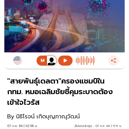
"สายพันธุ์เดลตา"ครองแชมป์ใน
กทม. หมอเฉลิมชัยชี้คุมระบาดต้อง
เข้าใจไวรัส
By
นิธิโรจน์ เกิดบุญภาณุวัฒน์
07 ก.ค. 64 | 02:58 น.
อัปเดตล่าสุด :
07 ก.ค. 64 | 17:11 น.