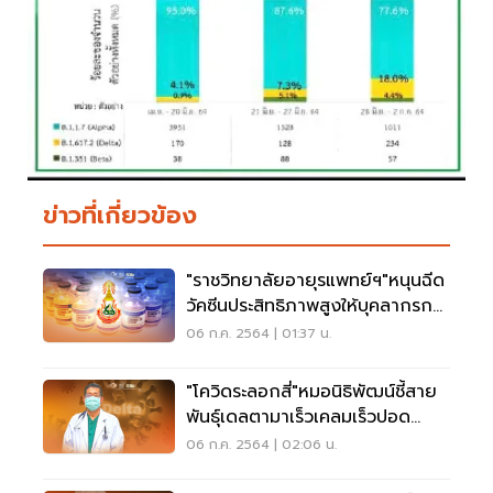
ข่าวที่เกี่ยวข้อง
"ราชวิทยาลัยอายุรแพทย์ฯ"หนุนฉีด
วัคซีนประสิทธิภาพสูงให้บุคลากรการ
แพทย์
06 ก.ค. 2564 | 01:37 น.
"โควิดระลอกสี่"หมอนิธิพัฒน์ชี้สาย
พันธุ์เดลตามาเร็วเคลมเร็วปอด
อักเสบไว
06 ก.ค. 2564 | 02:06 น.