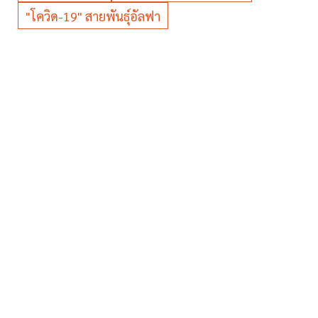
"โควิด-19" สายพันธุ์อัลฟา