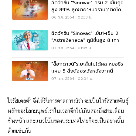
ฉีดวัคซีน "Sinovac" ครบ 2 เข็มภูมิ
สูง 89% ลูกชาย"หมอรามา"ติดโค
วิดตามแม่
06 ก.ค. 2564 | 02:53 น.
ฉีดวัคซีน "Sinovac" เข็ม1-เข็ม 2
"AstraZeneca" ภูมิขึ้นสูง 8 เท่า
07 ก.ค. 2564 | 01:05 น.
"ล็อกดาวน์"ระยะสั้นไม่ได้ผล หมอธีร
ะเผย 5 สิ่งต้องระวังหลังจากนี้
07 ก.ค. 2564 | 02:04 น.
ไวรัสเดลต้า จึงได้รับการคาดการณ์ว่า จะเป็นไวรัสสายพันธุ์
หลักของโลกมนุษย์เราในเวลาอีกไม่เกินสองถึงสามเดือน
ข้างหน้า และแนวโน้มของประเทศไทยก็จะเป็นอย่างนั้น
ด้วยเช่นกัน