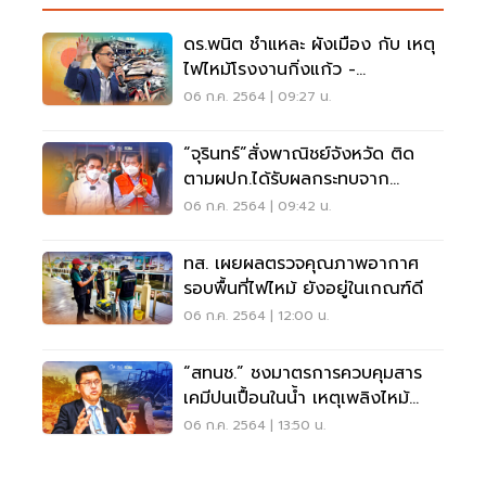
ดร.พนิต ชำแหละ ผังเมือง กับ เหตุ
ไฟไหม้โรงงานกิ่งแก้ว -
สมุทรปราการ
06 ก.ค. 2564 | 09:27 น.
“จุรินทร์”สั่งพาณิชย์จังหวัด ติด
ตามผปก.ได้รับผลกระทบจาก
โรงงานกิ่งแก้ว
06 ก.ค. 2564 | 09:42 น.
ทส. เผยผลตรวจคุณภาพอากาศ
รอบพื้นที่ไฟไหม้ ยังอยู่ในเกณฑ์ดี
06 ก.ค. 2564 | 12:00 น.
“สทนช.” ชงมาตรการควบคุมสาร
เคมีปนเปื้อนในน้ำ เหตุเพลิงไหม้
โรงงานกิ่งแก้ว
06 ก.ค. 2564 | 13:50 น.